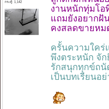
กระทู้: 1,142
งานหนักทุ่มโ
แถมยังอยากฝั
คงสลดขายหมดเ
ครั้นความใคร่แ
พึงตระหนัก จักย
รักสนุกทุกข์ถนั
เป็นบทเรียนอย่า