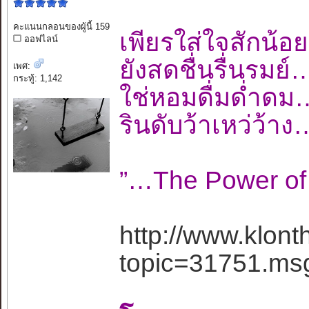
คะแนนกลอนของผู้นี้ 159
เพียรใส่ใจสัก
ออฟไลน์
ยังสดชื่นรื่นร
เพศ:
กระทู้: 1,142
ใช่หอมดื่มด่ำด
รินดับว้าเหว่
”…The Power o
http://www.klon
topic=31751.m