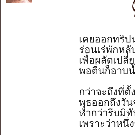
เคยออกทริปนก
ร่อนเร่พักหลับ
เพื่อผลัดเปลี
พอตื่นก็อาบน้ำ
กว่าจะถึงที่ตั้
พุูธออกถึงวันจ
หากว่ารีบมิทั
เพราะว่าหนึ่ง