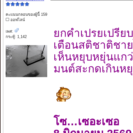
คะแนนกลอนของผู้นี้ 159
ออฟไลน์
ยกคำเปรยเปรียบ
เพศ:
กระทู้: 1,142
เตือนสติชาติช
เห็นหยุบหยุ่นแ
มนต์สะกดเกินหย
โซ…เซอะเซอ