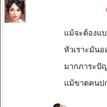
แม้จะต้องแบกท
หัวเราะมันออก
มากภาระปัญหา
แม้ขาดคนปกป้