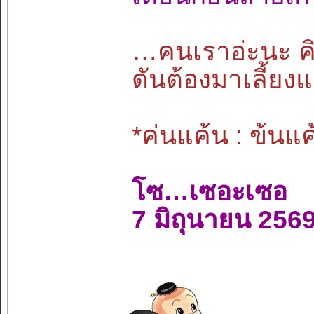
…คนเราอ่ะนะ คิ
ดันต้องมาเลี้ยง
*ค่นแค้น : ข้นแค
โซ…เซอะเซอ
7 มิถุนายน 256