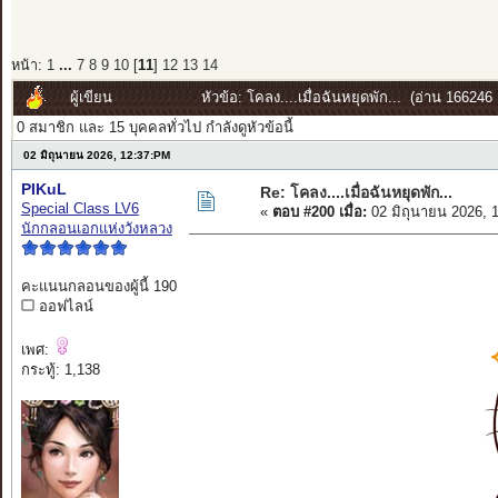
หน้า:
1
...
7
8
9
10
[
11
]
12
13
14
ผู้เขียน
หัวข้อ: โคลง....เมื่อฉันหยุดพัก... (อ่าน 166246 ค
0 สมาชิก และ 15 บุคคลทั่วไป กำลังดูหัวข้อนี้
02 มิถุนายน 2026, 12:37:PM
PIKuL
Re: โคลง....เมื่อฉันหยุดพัก...
Special Class LV6
«
ตอบ #200 เมื่อ:
02 มิถุนายน 2026, 
นักกลอนเอกแห่งวังหลวง
คะแนนกลอนของผู้นี้ 190
ออฟไลน์
เพศ:
กระทู้: 1,138