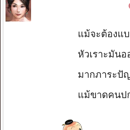
แม้จะต้องแบกท
หัวเราะมันออก
มากภาระปัญหา
แม้ขาดคนปกป้