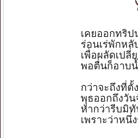
เคยออกทริปนก
ร่อนเร่พักหลับ
เพื่อผลัดเปลี
พอตื่นก็อาบน้ำ
กว่าจะถึงที่ตั้
พุูธออกถึงวันจ
หากว่ารีบมิทั
เพราะว่าหนึ่ง