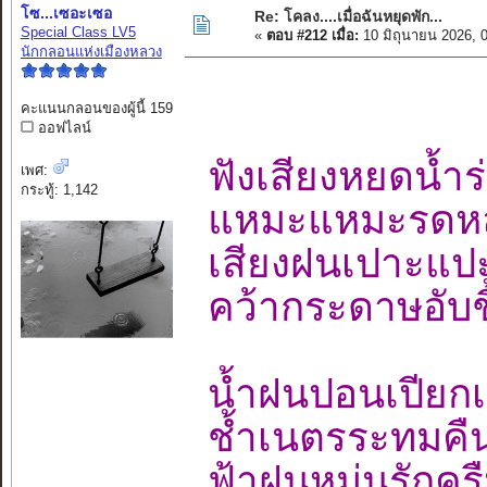
โซ...เซอะเซอ
Re: โคลง....เมื่อฉันหยุดพัก...
Special Class LV5
«
ตอบ #212 เมื่อ:
10 มิถุนายน 2026, 
นักกลอนแห่งเมืองหลวง
คะแนนกลอนของผู้นี้ 159
ออฟไลน์
ฟังเสียงหยดน
เพศ:
กระทู้: 1,142
แหมะแหมะรดหลั
เสียงฝนเปาะแป
คว้ากระดาษอับ
น้ำฝนปอนเปียก
ช้ำเนตรระทมคื
ฟ้าฝนหม่นรัก