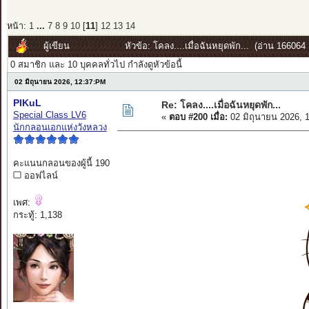
หน้า:
1
...
7
8
9
10
[
11
]
12
13
14
ผู้เขียน
หัวข้อ: โคลง....เมื่อฉันหยุดพัก... (อ่าน 166064 ค
0 สมาชิก และ 10 บุคคลทั่วไป กำลังดูหัวข้อนี้
02 มิถุนายน 2026, 12:37:PM
PIKuL
Re: โคลง....เมื่อฉันหยุดพัก...
Special Class LV6
«
ตอบ #200 เมื่อ:
02 มิถุนายน 2026, 
นักกลอนเอกแห่งวังหลวง
คะแนนกลอนของผู้นี้ 190
ออฟไลน์
เพศ:
กระทู้: 1,138