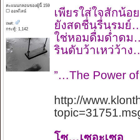
คะแนนกลอนของผู้นี้ 159
เพียรใส่ใจสัก
ออฟไลน์
ยังสดชื่นรื่นร
เพศ:
กระทู้: 1,142
ใช่หอมดื่มด่ำด
รินดับว้าเหว่
”…The Power o
http://www.klon
topic=31751.m
โซ…เซอะเซอ