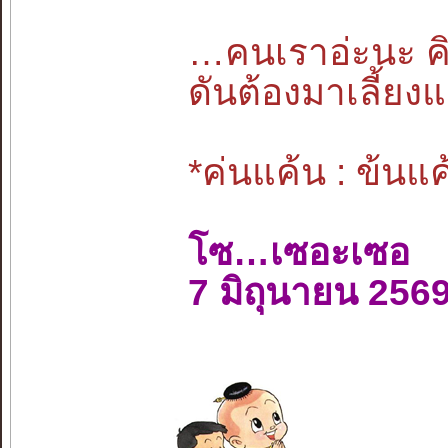
…คนเราอ่ะนะ คิ
ดันต้องมาเลี้ยง
*ค่นแค้น : ข้นแค
โซ…เซอะเซอ
7 มิถุนายน 256