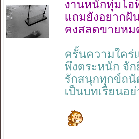
งานหนักทุ่มโ
แถมยังอยากฝั
คงสลดขายหมดเ
ครั้นความใคร่แ
พึงตระหนัก จักย
รักสนุกทุกข์ถนั
เป็นบทเรียนอย่า