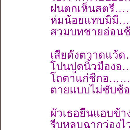
ฝนตกเห็นสตรี…
ห่มน้อยแทบมิม
สวมบทชายอ่อนช
เสียดังตวาดแว
โปนปูดนิ้วมือ
โถตาแก่ชีกอ…
ตายแบบไม่ซับซ้
ผัวเธอยืนแอบข
รีบหลบฉากว่อ