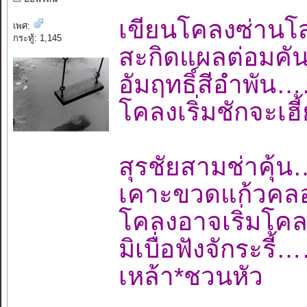
เขียนโคลงซ่านโ
เพศ:
กระทู้: 1,145
สะกิดแผลต่อมค
อัมฤทธิ์สีอำพ
โคลงเริ่มชักจะเ
สุรชัยสามช่าค
เคาะขวดแก้วคลอ
โคลงอาจเริ่มโค
มิเบื่อฟังจักร
เหล้า*ชวนหัว