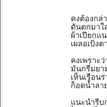
คงต้องกล่า
ดันตกมาใส่เธ
ผ้าเปียกแน
เผลอเบิ่งตา
คงเพราะว่า
มันกรึ่มยามฝ
เห็นเรือนร่
ก็อดน้ำลายเ
แนะนำรีบกล