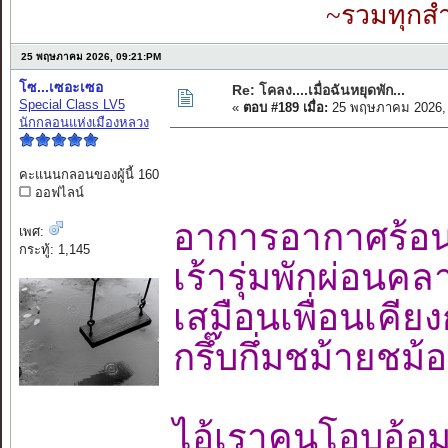
~รวมทุกสำ
25 พฤษภาคม 2026, 09:21:PM
โซ...เซอะเซอ
Re: โคลง....เมื่อฉันหยุดพัก...
Special Class LV5
«
ตอบ #189 เมื่อ:
25 พฤษภาคม 2026, 
นักกลอนแห่งเมืองหลวง
คะแนนกลอนของผู้นี้ 160
ออฟไลน์
อาการอากาศร
เพศ:
กระทู้: 1,145
เร้ารุ่มพักผ่อน
เสมือนเพื่อนเคี
กรึ๊บกึ่มชม้ายช
ไอ้เราคนโอบอ้