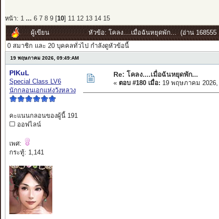
หน้า:
1
...
6
7
8
9
[
10
]
11
12
13
14
15
ผู้เขียน
หัวข้อ: โคลง....เมื่อฉันหยุดพัก... (อ่าน 168555 ค
0 สมาชิก และ 20 บุคคลทั่วไป กำลังดูหัวข้อนี้
19 พฤษภาคม 2026, 09:49:AM
PIKuL
Re: โคลง....เมื่อฉันหยุดพัก...
Special Class LV6
«
ตอบ #180 เมื่อ:
19 พฤษภาคม 2026, 
นักกลอนเอกแห่งวังหลวง
คะแนนกลอนของผู้นี้ 191
ออฟไลน์
เพศ:
กระทู้: 1,141