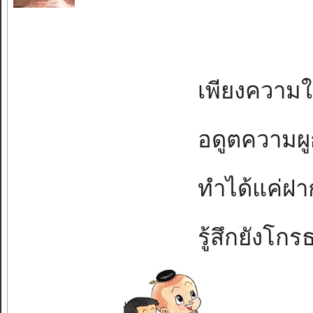
เพียงความในห
อดูตความผูกพั
ทำได้แค่ฝากจ
รู้สึกยังโกรธข