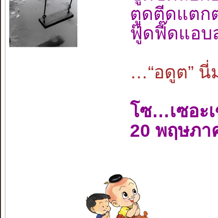
ตูดตีดแตกต
ฟู๊ดฟี๊ดแอ
…“อดูต” นี่
โซ…เซอะเ
20 พฤษภา