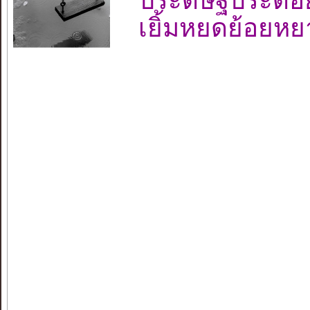
ประดิษฐ์ประดอ
เยิ้มหยดย้อยห