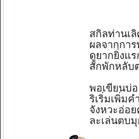
สกิลท่านเลิศ
ผลจากการพาก
ดูยากยิ่งแรก
สักพักหลับต
พอเขียนบ่อ
ริเริ่มเพิ่มคำ
จังหวะอ่อยค
ละเล่นตบมุกไ