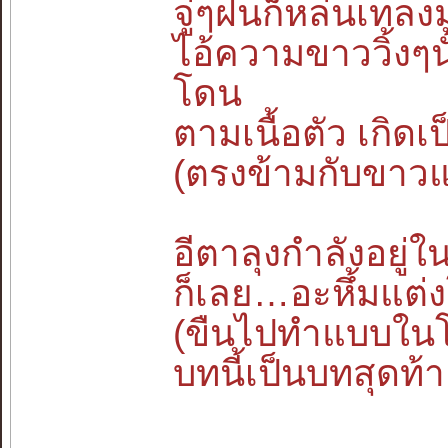
จู่ๆฝนก็หล่นเทลงม
ไอ้ความขาววิ้งๆ
โดน
ตามเนื้อตัว เกิดเป
(ตรงข้ามกับขาวแ
อีตาลุงกำลังอยู่ใ
ก็เลย…อะหึ้มแต
(ขืนไปทำแบบในโ
บทนี้เป็นบทสุดท้