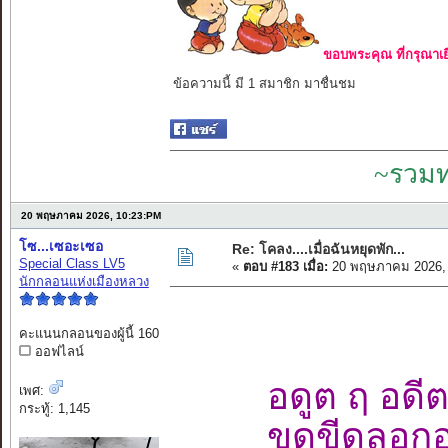
ขอบพระคุณ ที่กรุณาเย
ข้อความนี้ มี 1 สมาชิก มาชื่นชม
~รวมท
20 พฤษภาคม 2026, 10:23:PM
โซ...เซอะเซอ
Re: โคลง....เมื่อฉันหยุดพัก...
Special Class LV5
«
ตอบ #183 เมื่อ:
20 พฤษภาคม 2026, 
นักกลอนแห่งเมืองหลวง
คะแนนกลอนของผู้นี้ 160
ออฟไลน์
อดูต ฤ อดี
เพศ:
กระทู้: 1,145
ขูดขีดลอก