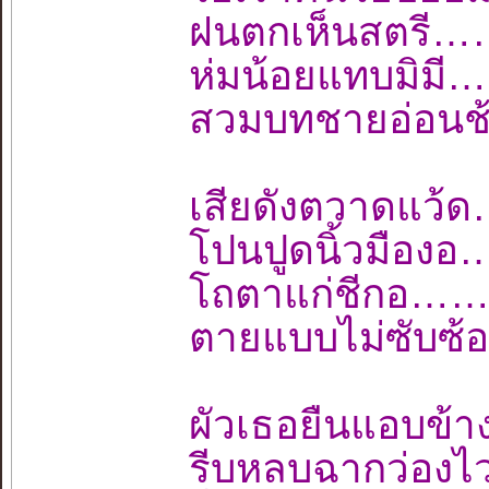
ฝนตกเห็นสตรี…
ห่มน้อยแทบมิม
สวมบทชายอ่อนช
เสียดังตวาดแว
โปนปูดนิ้วมือ
โถตาแก่ชีกอ…
ตายแบบไม่ซับซ้
ผัวเธอยืนแอบข
รีบหลบฉากว่อ