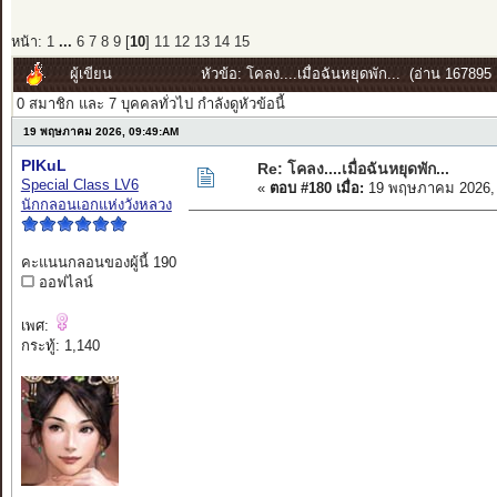
หน้า:
1
...
6
7
8
9
[
10
]
11
12
13
14
15
ผู้เขียน
หัวข้อ: โคลง....เมื่อฉันหยุดพัก... (อ่าน 167895 ค
0 สมาชิก และ 7 บุคคลทั่วไป กำลังดูหัวข้อนี้
19 พฤษภาคม 2026, 09:49:AM
PIKuL
Re: โคลง....เมื่อฉันหยุดพัก...
Special Class LV6
«
ตอบ #180 เมื่อ:
19 พฤษภาคม 2026, 
นักกลอนเอกแห่งวังหลวง
คะแนนกลอนของผู้นี้ 190
ออฟไลน์
เพศ:
กระทู้: 1,140