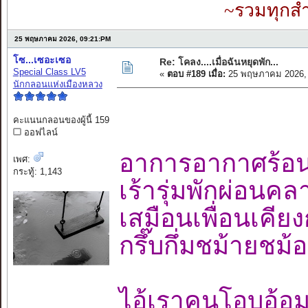
~รวมทุกสำ
25 พฤษภาคม 2026, 09:21:PM
โซ...เซอะเซอ
Re: โคลง....เมื่อฉันหยุดพัก...
Special Class LV5
«
ตอบ #189 เมื่อ:
25 พฤษภาคม 2026, 
นักกลอนแห่งเมืองหลวง
คะแนนกลอนของผู้นี้ 159
ออฟไลน์
อาการอากาศร
เพศ:
กระทู้: 1,143
เร้ารุ่มพักผ่อน
เสมือนเพื่อนเคี
กรึ๊บกึ่มชม้ายช
ไอ้เราคนโอบอ้