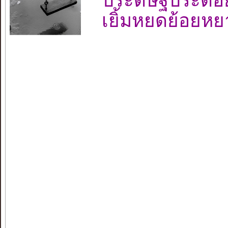
ประดิษฐ์ประดอ
เยิ้มหยดย้อยห