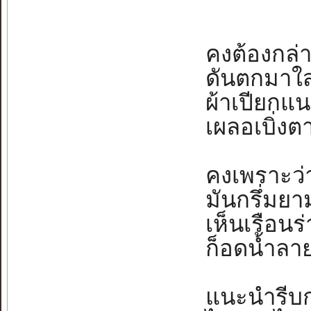
คงต้องกล่า
ดันตกมาใส่เธ
ผ้าเปียกแน
เผลอเบิ่งตา
คงเพราะว่า
มันกรึ่มยามฝ
เห็นเรือนร่
ก็อดน้ำลายเ
แนะนำรีบกล