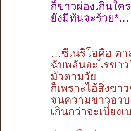
ก็ขาวผ่องเกิน
ยังมิทันจะร้วย
…ซีเนริโอคือ ตาลุ
ฉับพลันอะไรขาว
มัวตามวัย
ก็เพราะไอ้สิ่งขาว
จนความขาวอวบอึ
เกินกว่าจะเบี่ย