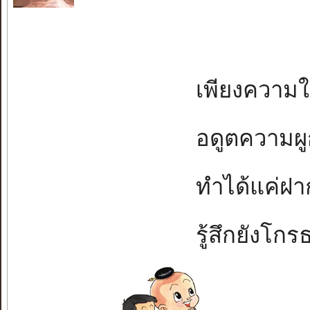
เพียงความในห
อดูตความผูกพั
ทำได้แค่ฝากจ
รู้สึกยังโกรธข