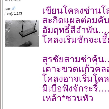
เขียนโคลงซ่านโ
เพศ:
กระทู้: 1,143
สะกิดแผลต่อมค
อัมฤทธิ์สีอำพ
โคลงเริ่มชักจะเ
สุรชัยสามช่าค
เคาะขวดแก้วคลอ
โคลงอาจเริ่มโค
มิเบื่อฟังจักร
เหล้า*ชวนหัว