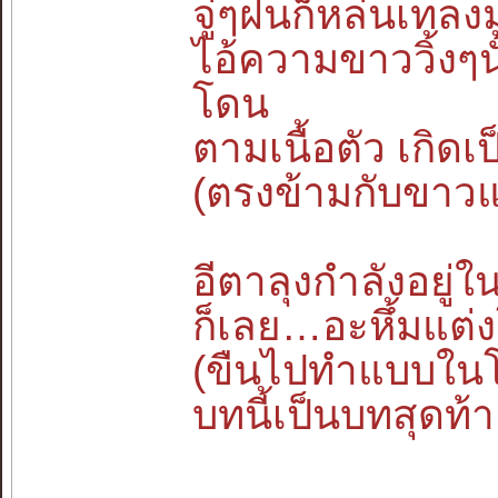
จู่ๆฝนก็หล่นเทลงม
ไอ้ความขาววิ้งๆ
โดน
ตามเนื้อตัว เกิดเป
(ตรงข้ามกับขาวแ
อีตาลุงกำลังอยู่ใ
ก็เลย…อะหึ้มแต
(ขืนไปทำแบบในโ
บทนี้เป็นบทสุดท้