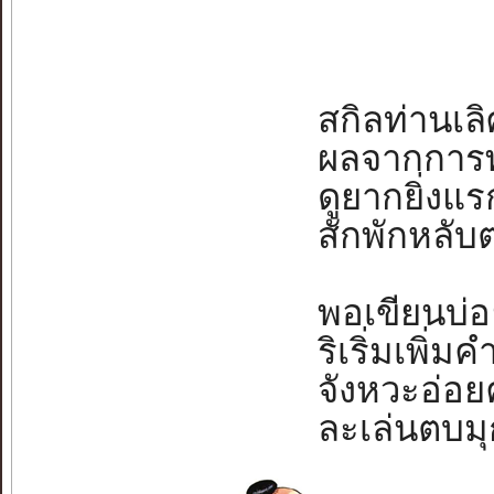
สกิลท่านเลิศ
ผลจากการพาก
ดูยากยิ่งแรก
สักพักหลับต
พอเขียนบ่อ
ริเริ่มเพิ่มคำ
จังหวะอ่อยค
ละเล่นตบมุกไ