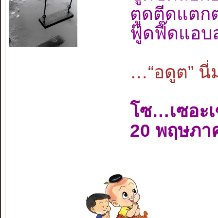
ตูดตีดแตกต
ฟู๊ดฟี๊ดแอ
…“อดูต” นี่
โซ…เซอะเ
20 พฤษภา