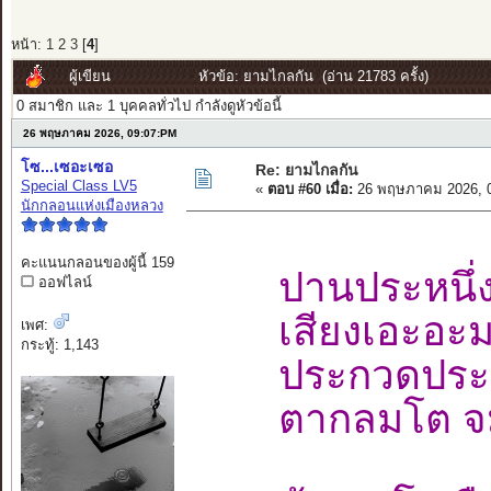
หน้า:
1
2
3
[
4
]
ผู้เขียน
หัวข้อ: ยามไกลกัน (อ่าน 21783 ครั้ง)
0 สมาชิก และ 1 บุคคลทั่วไป กำลังดูหัวข้อนี้
26 พฤษภาคม 2026, 09:07:PM
โซ...เซอะเซอ
Re: ยามไกลกัน
Special Class LV5
«
ตอบ #60 เมื่อ:
26 พฤษภาคม 2026, 0
นักกลอนแห่งเมืองหลวง
คะแนนกลอนของผู้นี้ 159
ปานประหนึ่
ออฟไลน์
เสียงเอะอะมะ
เพศ:
กระทู้: 1,143
ประกวดประช
ตากลมโต จม