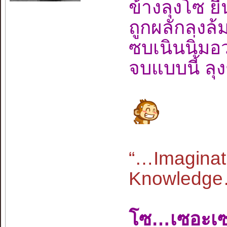
ข้างลุงโซ ย
ถูกผลักลงล้
ซบเนินนิ่มอว
จบแบบนี้ 
“…Imaginati
Knowledge…”
โซ…เซอะเ