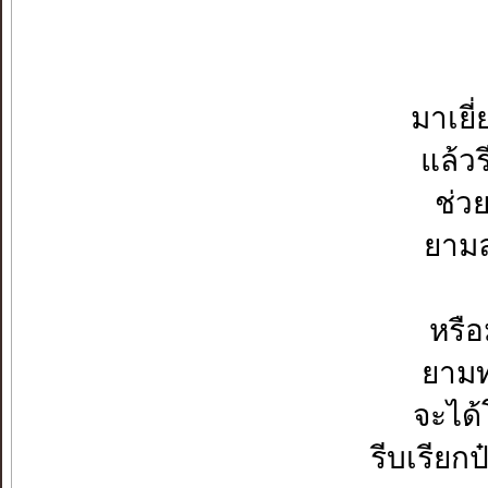
มาเยี
แล้ว
ช่ว
ยามล
หรือ
ยามท
จะได้
รีบเรียก