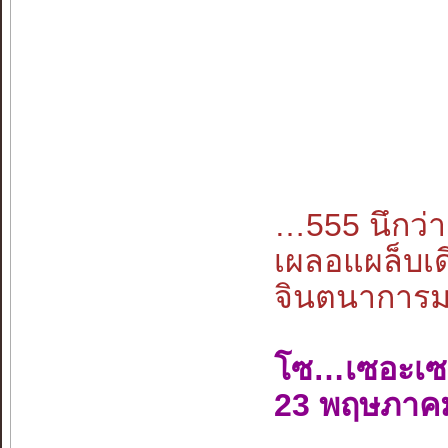
…555 นึกว
เผลอแผล็บเด
จินตนาการมนุ
โซ…เซอะเซ
23 พฤษภาค