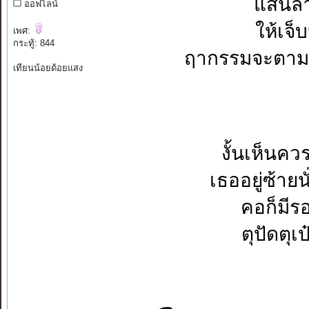
แสนลำ
ออฟไลน์
ให้เจ็
เพศ:
กระทู้: 844
ฤากรรมจะตามส
เทียนน้อยด้อยแสง
งั้นเห็นคว
เธออยู่ซ้ายน
คอก็มีร
ตุปัดตุเป