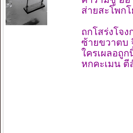
ส่ายสะโพกโ
ถกโสร่งโจง
ซ้ายขวาตบ จ
ใครเผลอถูกนิ้
หกคะเมน ตีล