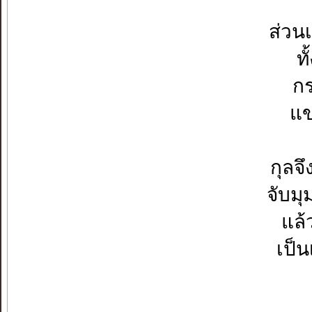
ส่วน
ท
กร
แข
กุลจ
จับมุ
แล้
เป็