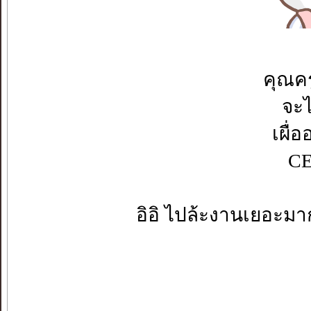
คุณค
จะไ
เผื่
CE
อิอิ ไปล้ะงานเยอะมา