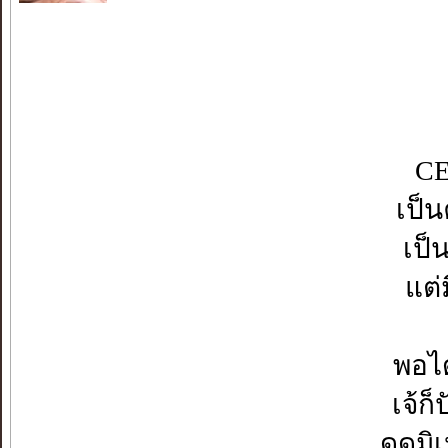
CE
เป็น
เป็
แต่
พอได
เจ้ก
ดูดมิ