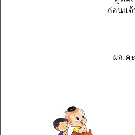
ก่อนแจ้
ผอ.คะ.