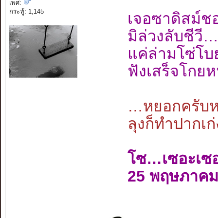
เพศ:
กระทู้: 1,145
เจอซาดิสม์
มิล่วงลับชี
แค่ล่ามโซ่โ
ฟังเสร็จโกยห
…หยอกครับหย
ลุงก็ทำปากเก่
โซ…เซอะเซ
25 พฤษภาคม