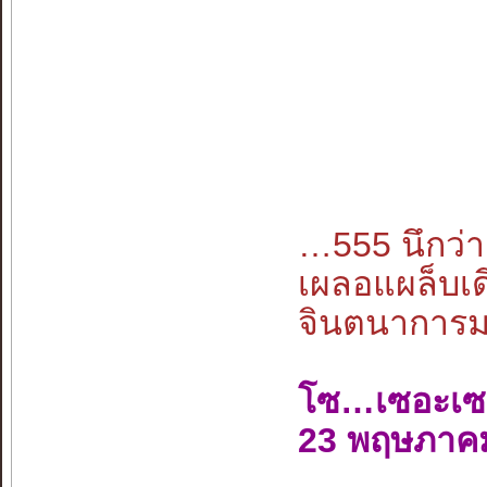
…555 นึกว
เผลอแผล็บเด
จินตนาการมนุ
โซ…เซอะเซ
23 พฤษภาค