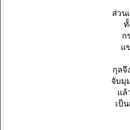
ส่วน
ท
กร
แข
กุลจ
จับมุ
แล้
เป็