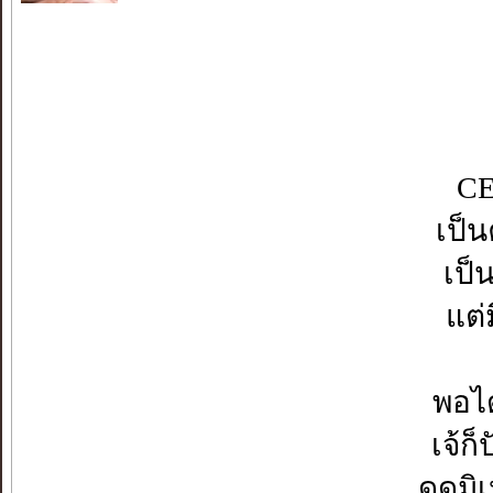
CE
เป็น
เป็
แต่
พอได
เจ้ก
ดูดมิ