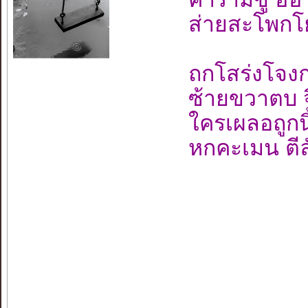
ส่ายสะโพกโ
ถกโสร่งโจง
ซ้ายขวาตบ จ
ใครเผลอถูกนิ้
หกคะเมน ตีล