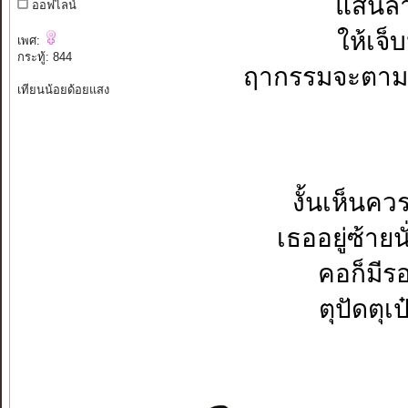
แสนลำ
ออฟไลน์
ให้เจ็
เพศ:
กระทู้: 844
ฤากรรมจะตามส
เทียนน้อยด้อยแสง
งั้นเห็นคว
เธออยู่ซ้ายน
คอก็มีร
ตุปัดตุเป