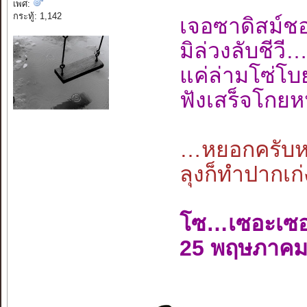
เพศ:
กระทู้: 1,142
เจอซาดิสม์
มิล่วงลับชี
แค่ล่ามโซ่โ
ฟังเสร็จโกยห
…หยอกครับหย
ลุงก็ทำปากเก่
โซ…เซอะเซ
25 พฤษภาคม