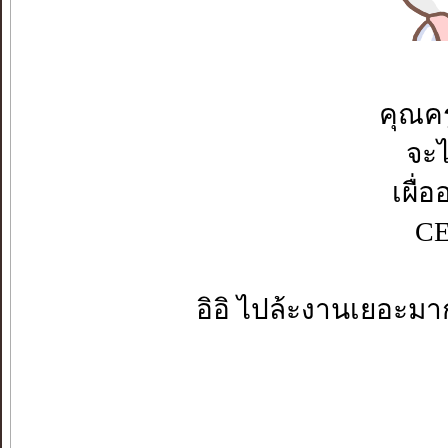
คุณค
จะไ
เผื่
CE
อิอิ ไปล้ะงานเยอะมา