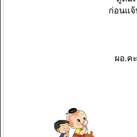
ก่อนแจ้
ผอ.คะ.