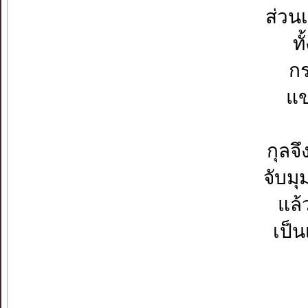
ส่วน
ท
กร
แข
กุลจ
จับมุ
แล้
เป็