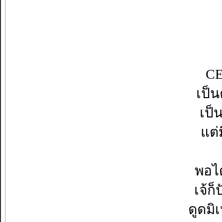
CE
เป็น
เป็
แต่
พอได
เจ้ก
ดูดมิ