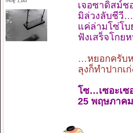
กระทู้: 1,143
เจอซาดิสม์
มิล่วงลับชี
แค่ล่ามโซ่โ
ฟังเสร็จโกยห
…หยอกครับหย
ลุงก็ทำปากเก่
โซ…เซอะเซ
25 พฤษภาคม