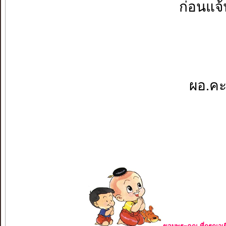
ก่อนแจ้
ผอ.คะ.