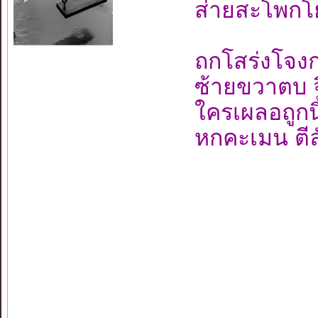
ส่ายสะโพกโ
ถกโสร่งโจง
ซ้ายขวาตบ จ
ใครเผลอถูกนิ้
หกคะเมน ตีล