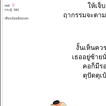
ให้เจ็
เพศ:
กระทู้: 844
ฤากรรมจะตามส
เทียนน้อยด้อยแสง
งั้นเห็นคว
เธออยู่ซ้ายน
คอก็มีร
ตุปัดตุเป