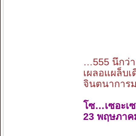
…555 นึกว
เผลอแผล็บเด
จินตนาการมนุ
โซ…เซอะเซ
23 พฤษภาค