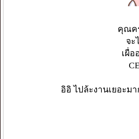
คุณค
จะไ
เผื่
CE
อิอิ ไปล้ะงานเยอะมา