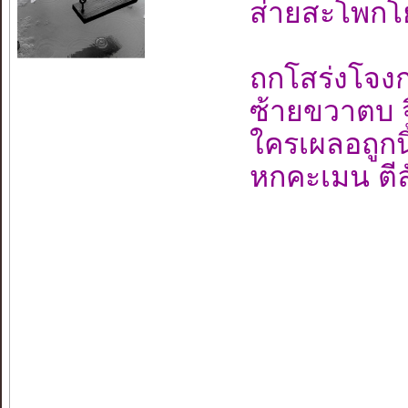
ส่ายสะโพกโ
ถกโสร่งโจง
ซ้ายขวาตบ จ
ใครเผลอถูกนิ้
หกคะเมน ตีล