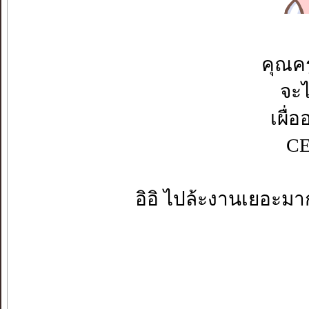
คุณค
จะไ
เผื่
CE
อิอิ ไปล้ะงานเยอะมา