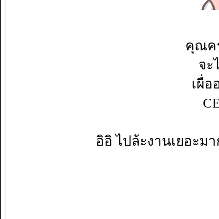
คุณค
จะไ
เผื่
CE
อิอิ ไปล้ะงานเยอะมา