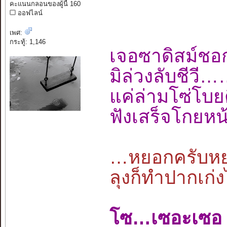
คะแนนกลอนของผู้นี้ 160
ออฟไลน์
เพศ:
กระทู้: 1,146
เจอซาดิสม์ช
มิล่วงลับชีว
แค่ล่ามโซ่โ
ฟังเสร็จโกยหน
…หยอกครับหยอ
ลุงก็ทำปากเก่ง
โซ…เซอะเซอ