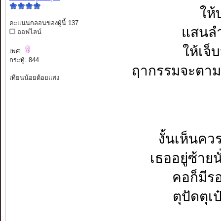
ให้
คะแนนกลอนของผู้นี้ 137
แสนลำ
ออฟไลน์
ให้เจ็
เพศ:
กระทู้: 844
ฤากรรมจะตามส
เทียนน้อยด้อยแสง
งั้นเห็นคว
เธออยู่ซ้ายน
คอก็มีร
ตุปัดตุเป