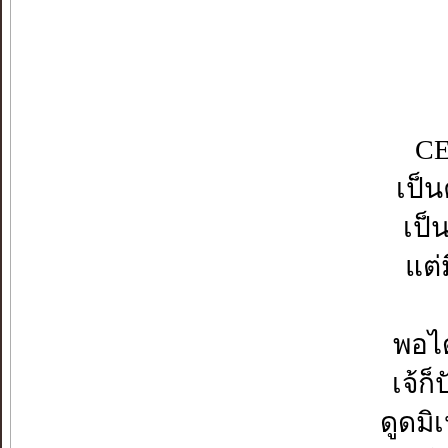
CE
เป็น
เป็
แต่
พอได
เจ้ก
ดูดมิ