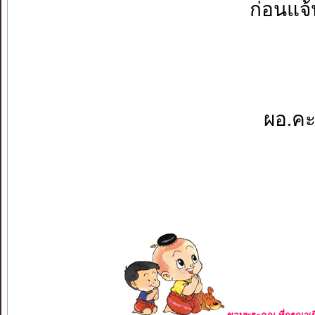
ก่อนแจ้
ผอ.คะ.