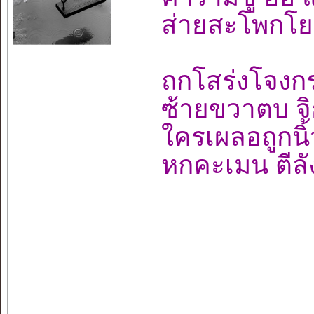
ส่ายสะโพกโย
ถกโสร่งโจงก
ซ้ายขวาตบ จิ
ใครเผลอถูกนิ้ว
หกคะเมน ตีลั