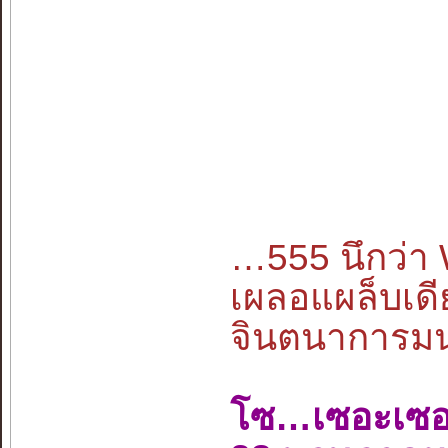
…555 นึกว่
เผลอแผล็บเดี
จินตนาการมนุษ
โซ…เซอะเซ