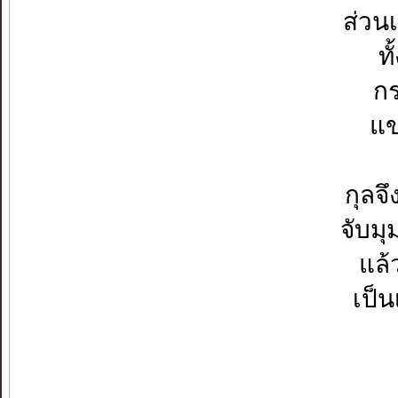
ส่วน
ท
กร
แข
กุลจ
จับมุ
แล้
เป็