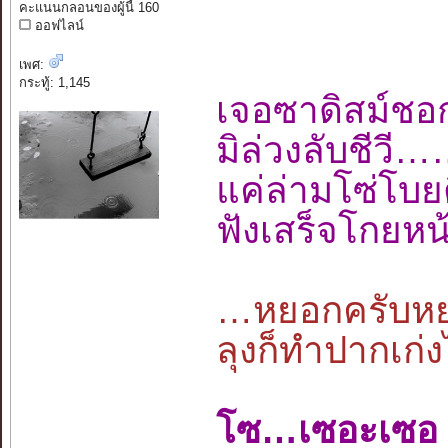
คะแนนกลอนของผู้นี้ 160
ออฟไลน์
เพศ:
กระทู้: 1,145
เจอซาดิสม์ช
มิล่วงลับชีว
แค่ล่ามโซ่โ
ฟังเสร็จโกยหน
…หยอกครับหยอ
ลุงก็ทำปากเก่ง
โซ…เซอะเซอ