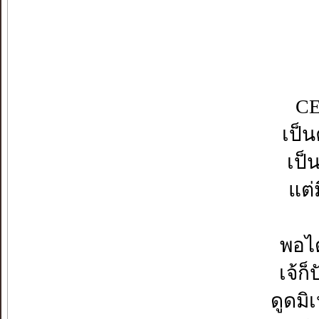
CE
เป็น
เป็
แต่
พอได
เจ้ก
ดูดมิ