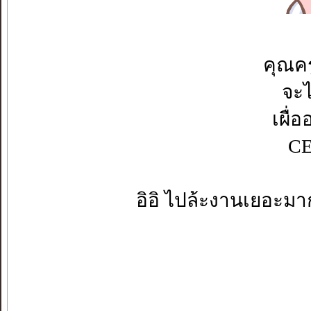
คุณค
จะไ
เผื่
CE
อิอิ ไปล้ะงานเยอะมา