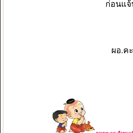
ก่อนแจ้
ผอ.คะ.