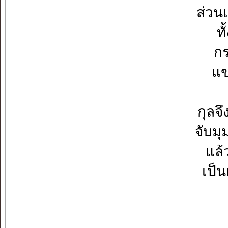
ส่วน
ท
กร
แข
กุลจ
จับมุ
แล้
เป็