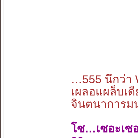
…555 นึกว่
เผลอแผล็บเดี
จินตนาการมนุษ
โซ…เซอะเซ