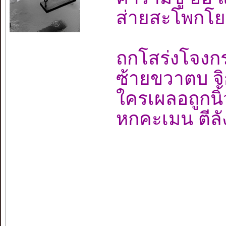
ส่ายสะโพกโย
ถกโสร่งโจงก
ซ้ายขวาตบ จิ
ใครเผลอถูกนิ้ว
หกคะเมน ตีลั