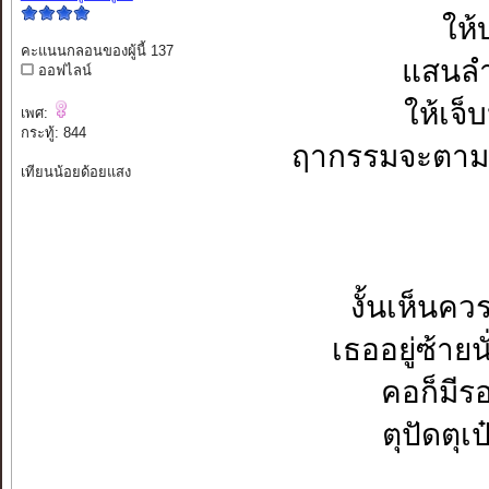
ให้
คะแนนกลอนของผู้นี้ 137
แสนลำ
ออฟไลน์
ให้เจ็
เพศ:
กระทู้: 844
ฤากรรมจะตามส
เทียนน้อยด้อยแสง
งั้นเห็นคว
เธออยู่ซ้ายน
คอก็มีร
ตุปัดตุเป