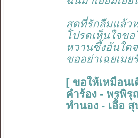
ฉันมาเยี่ยมเยือ
สุดที่รักลืมแล้ว
โปรดเห็นใจขอใ
หวานซึ้งอันใดจ
ขออย่าเฉยเมยร
[ ขอให้เหมือนเด
คำร้อง - พรพิรุ
ทำนอง - เอื้อ 