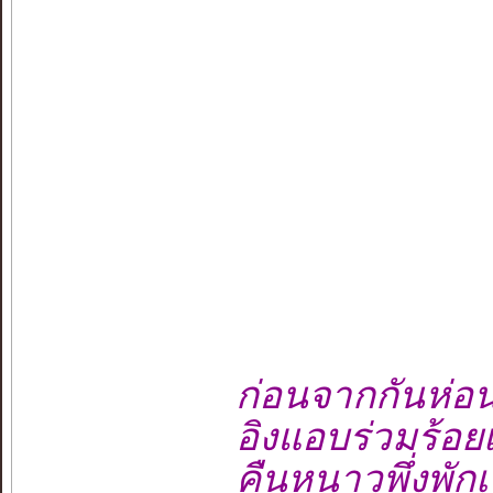
ก่อนจากกันห่
อิงแอบร่วมร้อ
คืนหนาวพึ่งพั