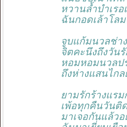
หวานล้ำบำเรอเ
ฉันกอดเล้าโลมช
จูบแก้มนวลช่าง
จิตคะนึงถึงวันร
หอมหอมนวลปรา
ถึงห่างแสนไกลย
ยามรักร้างแรม
เพ้อทุกคืนวันติ
มาเจอกันแล้วอ