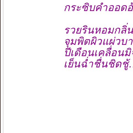
กระซิบคำออด
รวยรินหอมกลิ
จุมพิตผิวแผ่ว
ปีเดือนเคลื่อ
เย็นฉ่ำชื่นช