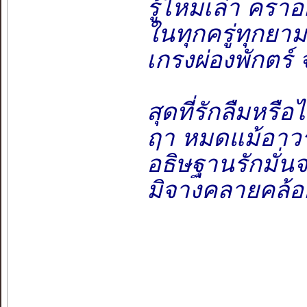
รู้ไหมเล่า คราอ
ในทุกครู่ทุกยาม
เกรงผ่องพักตร
สุดที่รักลืมหรื
ฤา หมดแม้อาว
อธิษฐานรักมั่
มิจางคลายคล้อ