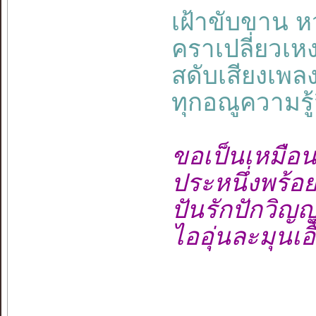
เฝ้าขับขาน 
คราเปลี่ยวเห
สดับเสียงเพ
ทุกอณูความรู้ส
ขอเป็นเหมือนก
ประหนึ่งพร้อย
ปันรักปักวิญญา
ไออุ่นละมุนเอื