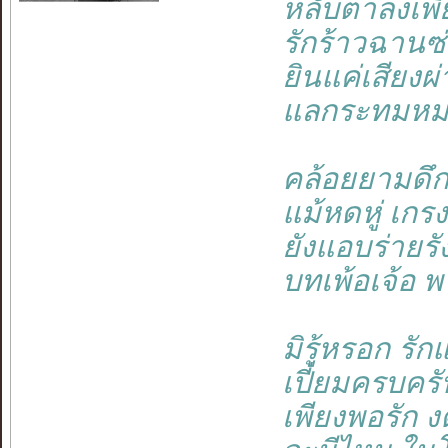
หลับตาลงเพีย
รักร้าวฉานซ
ยินแค่เสียงผ
แลกระทมหม
คล้อยยามดึก 
แม้หดหู่ เกร
ยังแอบร่ายรั
บทเพ้อเจ้อ พา
มิรู้หรอก รักแ
เปี่ยมครบคร
เพียงพอรัก 