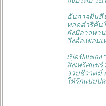
จะมีไหม ใน
ฉันอาจฝันถึ
ทอดดำริค้นไ
ยังมิอาจพา
จึ่งต้องยอมเ
เปิดฟังเพลง 
สิ่งเพริศแพร
จวบชีวาตม์ ด
ให้รักแบบป