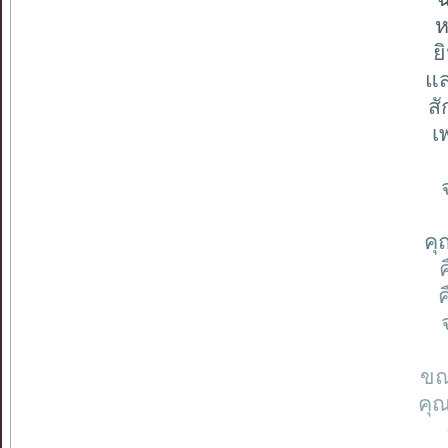
ห
ย
แส
ส
เ
คุ
ขณ
คุ