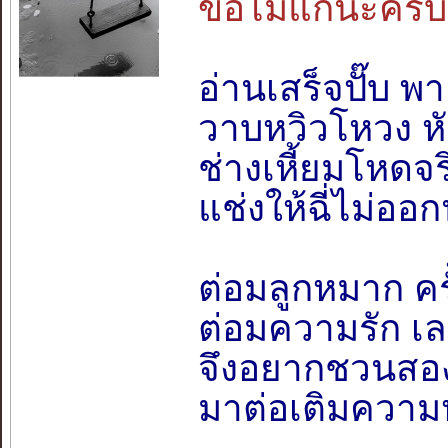
ขอไม่แก้นะคร
อ่านเสร็จปั๊บ พ
วาบหวิวโหวง หั
ช่างเหี้ยมโหดจร
แช่งให้ฉี่ไม่ออ
ต่อมลูกหมาก ครั
ต่อมความรัก เลย
จึงอยากชวนสอง
มาต่อเติมความ