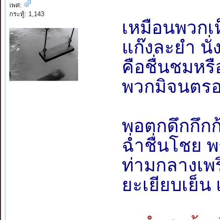
เพศ:
กระทู้: 1,143
เหมือนพวกเห
แก๊งละยำ นั
คือชื่นชมหร
พวกมิจนตรอก
พอตกดึกกึกก
ฉ่ำชื่นโชย พ
ท่ามกลางเพร
ยะเยียบเย็น