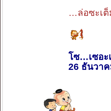
…ล่อซะเต็
โซ…เซอะ
26 ธันวาค