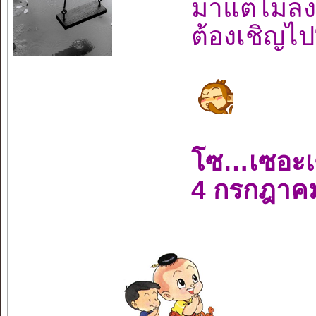
มาแต่ไม่ล
ต้องเชิญไ
โซ…เซอะ
4 กรกฎาค