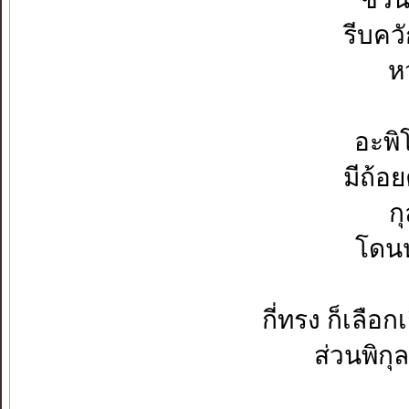
รีบคว
ห
อะพิ
มีถ้อ
ก
โดนห
กี่ทรง ก็เลือ
ส่วนพิก