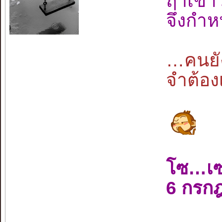
ฤาเข้า
จึงกำ
…คนยั
จำต้อ
โซ…เซ
6 กรก