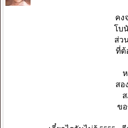
คงจ
โบน
ส่ว
ที่
ห
สอง
ส
ขอ