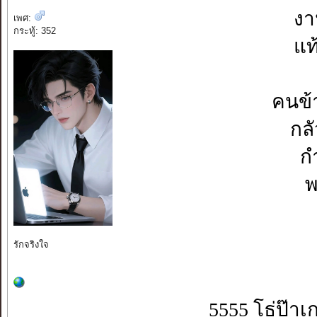
งา
เพศ:
กระทู้: 352
แท
คนข้
กล
ก
พ
รักจริงใจ
5555 โธ่ป๊า