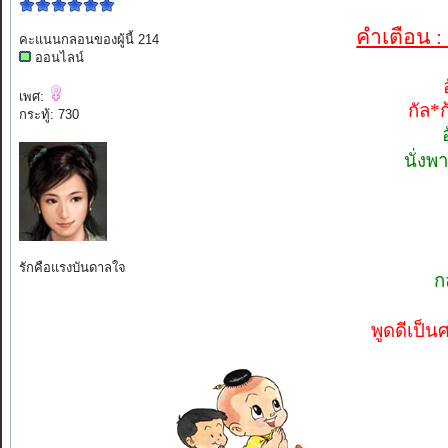
คำเตือน :
คะแนนกลอนของผู้นี้ 214
ออนไลน์
เพศ:
กัล*
กระทู้: 730
นั่ง
รักคือแรงบันดาลใจ
ก
พูดดีเป็น