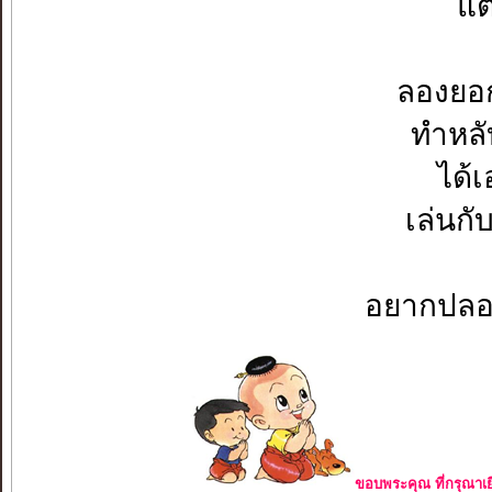
แต
ลองยอก
ทำหลั
ได้
เล่นกั
อยากปลอบ
ขอบพระคุณ ที่กรุณาเย