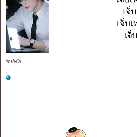
เจ็
เจ็บเ
เจ็
รักจริงใจ