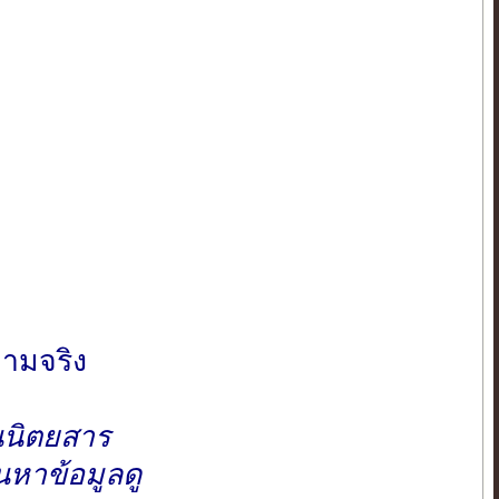
วามจริง
านนิตยสาร
นหาข้อมูลดู