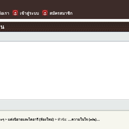
ต่อเรา
เข้าสู่ระบบ
สมัครสมาชิก
อน
าะๆ
>
แต่งนิยายและไดอารี (ห้องใหม่)
> หัวข้อ:
…ความในใจ (๓/๒)…