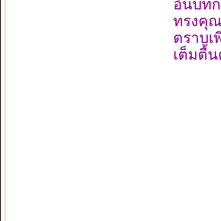
อันบทก
ทรงคุณค
ตราบเพ
เต็มตื้