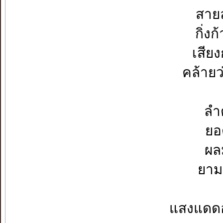
สาย
กิ่ง
เสีย
คล้ายว
ลำ
ยอ
ผล
ยาม
แสงแดด