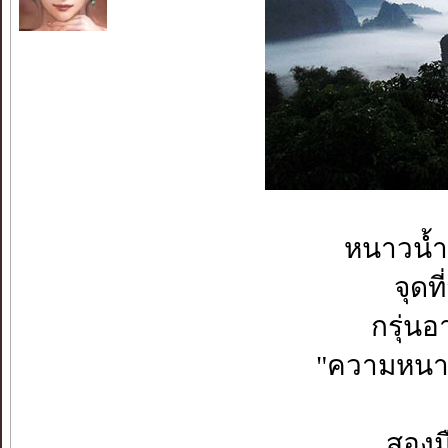
หนาวน้ำ
จุดที
กรุ่น
"ความหนาว
สอง