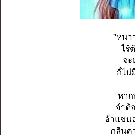
"หนาว
ไร้
จะห
ก็ไม
หาก
จำต้
อ้าแขนอ
กลืนคว