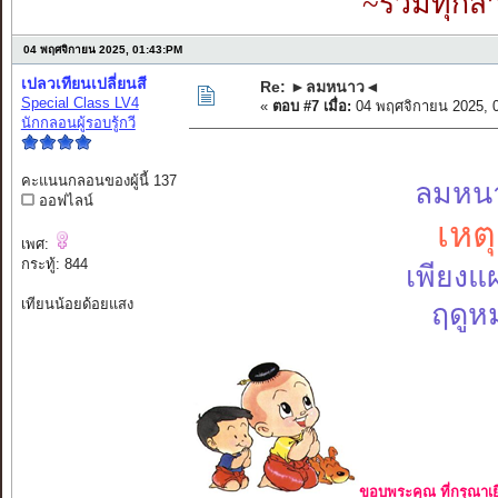
~รวมทุกสำ
04 พฤศจิกายน 2025, 01:43:PM
เปลวเทียนเปลี่ยนสี
Re: ►ลมหนาว◄
Special Class LV4
«
ตอบ #7 เมื่อ:
04 พฤศจิกายน 2025, 
นักกลอนผู้รอบรู้กวี
คะแนนกลอนของผู้นี้ 137
ลมหนา
ออฟไลน์
เหต
เพศ:
กระทู้: 844
เพียงแผ
เทียนน้อยด้อยแสง
ฤดูห
ขอบพระคุณ ที่กรุณาเย