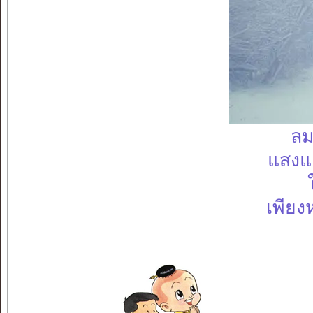
ลม
แสงแ
เพียง