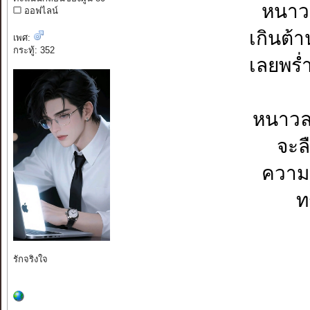
หนาว
ออฟไลน์
เกินต้
เพศ:
กระทู้: 352
เลยพร่
หนาวล
จะล
ความ
ท
รักจริงใจ