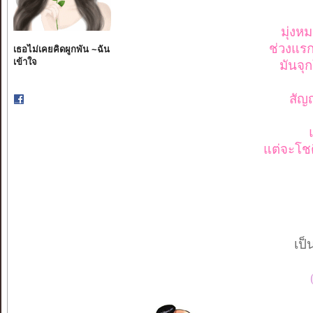
มุ่งห
ช่วงแรก
เธอไม่เคยคิดผูกพัน ~ฉัน
เข้าใจ
มันจุ
สัญ
แต่จะโชต
เป็