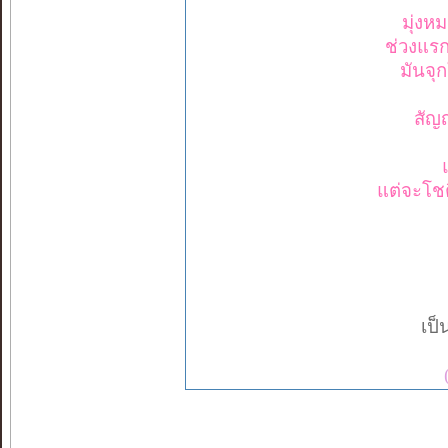
มุ่งห
ช่วงแรก
มันจุ
สัญ
แต่จะโชต
เป็