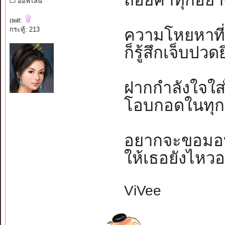
ออฟไลน์
เพศ:
กระทู้: 213
ความโหยหาที่ห
ก็รู้สึกเจ็บปวด
ฝากกำลังใจใส
โอบกอดในทุกเ
อยากจะขอมอบไว
ให้เธอยังไหวอย
ViVee