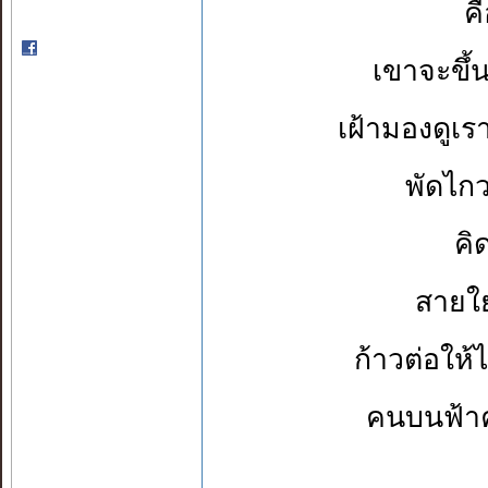
ค
เขาจะขึ้
เฝ้ามองดูเรา
พัดไก
คิ
สายใย
ก้าวต่อใ
คนบนฟ้าค