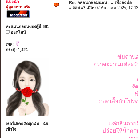
แป้งน้ำ
Re: กลอนกล่อมนอน . .. เพื่อส่งพ่อ
ผู้ดูแลทุกบอร์ด
«
ตอบ #7 เมื่อ:
07 ธันวาคม 2025, 12:1
คะแนนกลอนของผู้นี้ 681
ออฟไลน์
เพศ:
กระทู้: 1,424
ข่มตานอน
กว่าจะผ่านแต่ละวั
คิ
พ
กอดเสื้อตัวโปรด
แค่กลิ่นกาย
เธอไม่เคยคิดผูกพัน ~ฉัน
เข้าใจ
ปล่อยให้น้ำตา