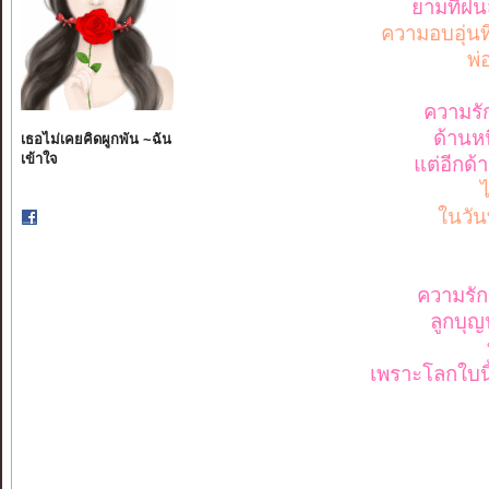
ยามที่ฝน
ความอบอุ่นท
พ่
ความรั
ด้านหน
เธอไม่เคยคิดผูกพัน ~ฉัน
เข้าใจ
แต่อีกด
ไ
ในวัน
ความรัก
ลูกบุญน
เพราะโลกใบนี้