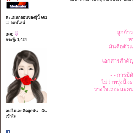
คะแนนกลอนของผู้นี้ 681
ออฟไลน์
ลูกก้า
เพศ:
ห
กระทู้: 1,424
มันคือตัวแ
เอกสารสำคัญ .
- - การม
ไม่ว่าพรุ่งนี้
วางใจเถอะนะคนบน
เธอไม่เคยคิดผูกพัน ~ฉัน
เข้าใจ