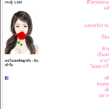
ที่ใครเคยบอ
กระทู้: 1,424
แล
แอบหวังว่าจะ
ก็ยั
ฟ้า
เป็นหน
บางว
เธอไม่เคยคิดผูกพัน ~ฉัน
เข้าใจ
ไม่อยากให
เพ
ขออ่อน
เฝ
อยาก