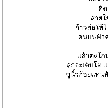
คิด
สายใย
ก้าวต่อให
คนบนฟ้าค
แล้วตะโกน
ลูกจะเติบโต แ
ชูนิ้วก้อยแทน