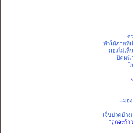
คว
ทำให้ภาพที่
มองไม่เห็
ปิดหน้
ไ
--มอง
เจ็บปวดบ้าง
"
ลูกจะก้า