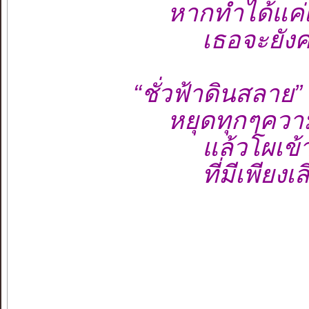
หากทำได้แค่เพี
เธอจะยังคงรัก
“ชั่วฟ้าดินสลาย”
หยุดทุกๆความว
แล้วโผเข้าสู
ที่มีเพียงเสี