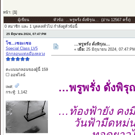
หน้า: [
1
]
ผู้เขียน
หัวข้อ: …พรูพรั่ง ดั่งพิรุณ… (อ่าน 12567 ครั้ง)
0 สมาชิก และ 1 บุคคลทั่วไป กำลังดูหัวข้อนี้
25 มิถุนายน 2024, 07:47:PM
โซ...เซอะเซอ
…พรูพรั่ง ดั่งพิรุณ…
Special Class LV5
«
เมื่อ:
25 มิถุนายน 2024, 07:47:P
นักกลอนแห่งเมืองหลวง
คะแนนกลอนของผู้นี้ 159
ออฟไลน์
…พรูพรั่ง ดั่งพิ
เพศ:
กระทู้: 1,142
…ท้องฟ้ายัง คงม
วันฟ้ามืดหม่นม้
ทอดยาวไกลมิ