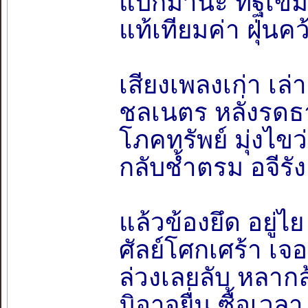
แบกมานะ ทิฐิเข้ม
แท้เทียมค่า ฝุ่น
เสียงเพลงเก่า เล
ชลเนตร หลั่งรด
โภคทรัพย์ มุ่งไขว
กลับช้ำตรม อจีรัง 
แล้วข้องยึด อยู่ไ
ศัลย์โศกเศร้า เจ
ล่วงเลยลับ หลาก
มิอาจยื่น ซื้อเวลา