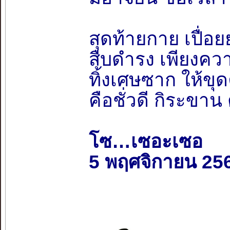
สุดท้ายกาย เปื่อยย
สืบดำรง เพียงความ
ทิ้งเศษซาก ให้ขุด
คือชั่วดี กิระขา
โซ…เซอะเซอ
5 พฤศจิกายน 25