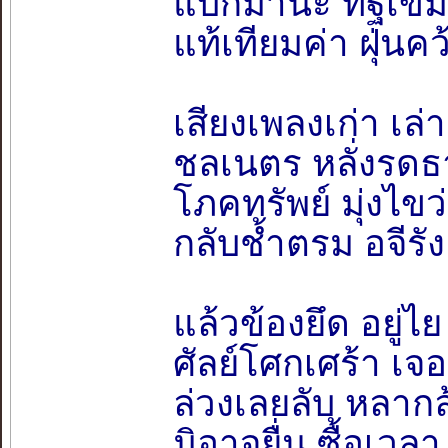
แบกมานะ ทิฐิเข้ม
แท้เทียมค่า ฝุ่น
เสียงเพลงเก่า เล
ชลเนตร หลั่งรด
โภคทรัพย์ มุ่งไขว
กลับช้ำตรม อจีรัง 
แล้วข้องยึด อยู่ไ
ศัลย์โศกเศร้า เจ
ล่วงเลยลับ หลาก
มิอาจยื่น ซื้อเวลา