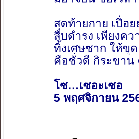
สุดท้ายกาย เปื่อยย
สืบดำรง เพียงความ
ทิ้งเศษซาก ให้ขุด
คือชั่วดี กิระขา
โซ…เซอะเซอ
5 พฤศจิกายน 25