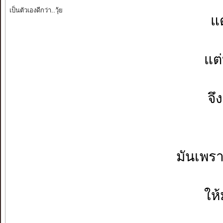
เป็นตัวเองดีกว่า..วุ้ย
แต
แต
จึ
มันเพรา
ให้