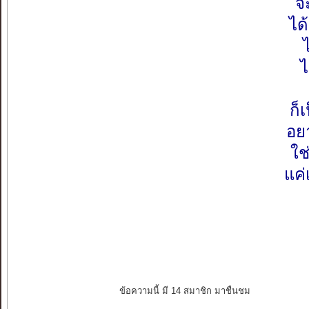
จ
ได
ไ
ก็
อย
ใช
แค่
ข้อความนี้ มี 14 สมาชิก มาชื่นชม