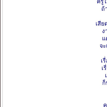
ครู
ถ้
เสี
ง
แ
จะ
เร
เร
ก
ค