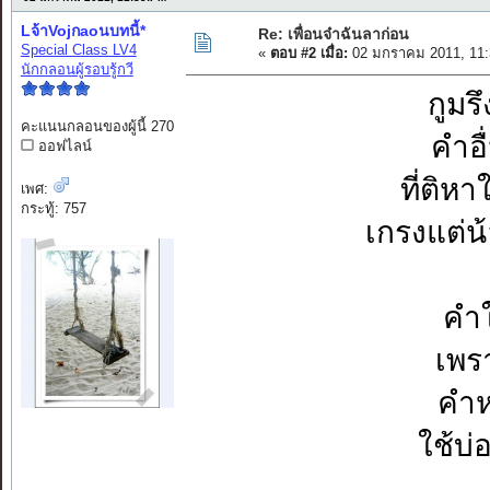
Lจ้าVojกaoนบทนี้*
Re: เพื่อนจ๋าฉันลาก่อน
Special Class LV4
«
ตอบ #2 เมื่อ:
02 มกราคม 2011, 11:
นักกลอนผู้รอบรู้กวี
กูมร
คะแนนกลอนของผู้นี้ 270
คำอ
ออฟไลน์
ที่ติห
เพศ:
กระทู้: 757
เกรงแต่น
คำ
เพร
คำห
ใช้บ่