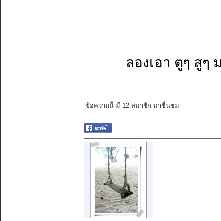
ลองเอา ตูๆ สูๆ 
ข้อความนี้ มี 12 สมาชิก มาชื่นชม