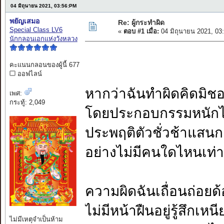
04 มิถุนายน 2021, 03:56:PM
พยัญเสมอ
Re: ผู้กระทำผิด
Special Class LV6
«
ตอบ #1 เมื่อ:
04 มิถุนายน 2021, 03
นักกลอนเอกแห่งวังหลวง
คะแนนกลอนของผู้นี้ 677
ออฟไลน์
หากว่าฉันทำผิดคิดมิช
เพศ:
กระทู้: 2,049
โดยประกอบกรรมหนักไร้ศ
ประพฤติตัวชั่วช้าแสนก
อย่างไม่มีคนใดไหนเท่า
ความผิดฉันเถื่อนถ่อยด
ไม่มีหน้าฝืนอยู่รู้สึกเหน
ไม่มีเหตุจำเป็นห้าม