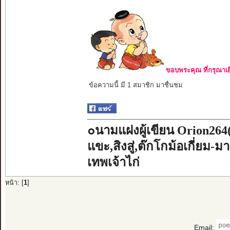
ขอบพระคุณ ที่กรุณาเย
ข้อความนี้ มี 1 สมาชิก มาชื่นชม
๐นามแฝงผู้เขียน Orion264
แขะ,สิงสู่,ต๊กโกม้อเกี่ยม-ม
เทพเจ้าไก่
หน้า: [
1
]
Email: