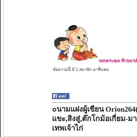
ขอบพระคุณ ที่กรุณาเย
ข้อความนี้ มี 1 สมาชิก มาชื่นชม
๐นามแฝงผู้เขียน Orion264
แขะ,สิงสู่,ต๊กโกม้อเกี่ยม-ม
เทพเจ้าไก่