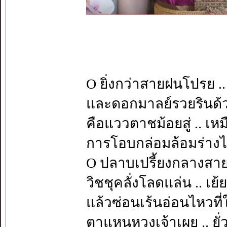
O ยิ่งกว่าสายฝนโปรย .
และดอกมาลย์รวยรินด้
คือแววตาชม้อยสู่ .. เหม
การโอบกล่อมล้อมร่าง
O ปลาบเปรี้ยงกลางสายฝ
วิชชุคลั่งโลดแล่น .. เ
แล้วซ่อนเร้นอ่อนไหวที
ตาแหนหวงเจ้าเผย .. ยั่