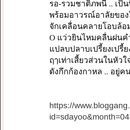
รอ-รวมชาติภพนี้ .. เป็น
พร้อมอาวรณ์อาลัยของ
จักเคลื่อนคลายโอบล้
O แว่วยินไหมคลื่นฝนค
แปลบปลาบเปรี้ยงเปรี้ยงด
ฤๅเท่าเสี้ยวส่วนในหัว
ดังกึกก้องกาหล .. อยู่คน
https://www.bloggang
id=sdayoo&month=04