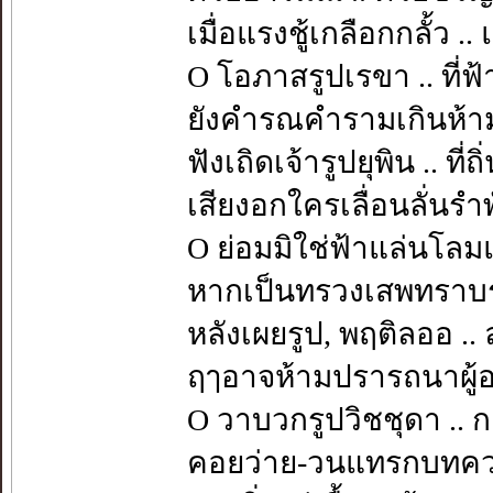
เมื่อแรงชู้เกลือกกลั้ว .
O โอภาสรูปเรขา .. ที่ฟ
ยังคำรณคำรามเกินห้า
ฟังเถิดเจ้ารูปยุพิน .. ที่ถ
เสียงอกใครเลื่อนลั่นร
O ย่อมมิใช่ฟ้าแล่นโล
หากเป็นทรวงเสพทราบ
หลังเผยรูป, พฤติลออ ..
ฤๅอาจห้ามปรารถนาผู้อ
O วาบวกรูปวิชชุดา .. 
คอยว่าย-วนแทรกบทค