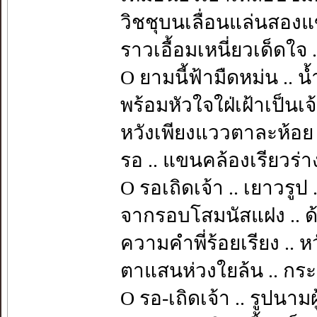
วิชชุบนเลื่อนแล่นสองแ
ราวเอื้อมเหนี่ยวเด็ดใจ 
O ยามนี้ฟ้ามืดหม่น .. 
พร้อมหัวใจใฝ่เฝ้าเป็นเ
หวังเพียงแววตาละห้อย 
รอ .. แขนคล้องเรียวร่
O รอเถิดเจ้า .. เยาวรูป
จากรอบโสมนัสแฝง .. 
ความคำพี่ร้อยเรียง .. ห
ตาแสนห่วงใยล้น .. กร
O รอ-เถิดเจ้า .. รูปนาม