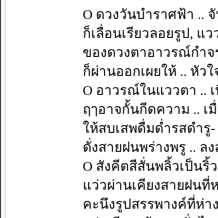
O ดวงวันบำราศฟ้า .. จั
ก็เลื่อนเรียวลอยรูป, แ
ของดวงตาอาวรณ์กำจร
ก็ผ่านออกเผยให้ .. หัวใจร
O อาวรณ์ในแววตา .. เบื
ฤๅอาจกั้นกีดความ .. เมื่
ให้สบเสพดื่มด่ำรสดำรู-
ดั่งสายฝนพร่างพรู .. ลงส
O สังคีตสีสั่นพลิ้วเป็นริ้
แว่วผ่านเคียงสายฝนที่
คะนึงรูปสรรพางค์ที่ห่า