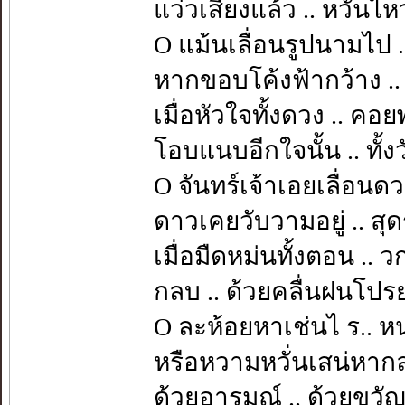
แว่วเสียงแล้ว .. หวั่นไ
O แม้นเลื่อนรูปนามไป 
หากขอบโค้งฟ้ากว้าง ..
เมื่อหัวใจทั้งดวง .. คอยพ
โอบแนบอีกใจนั้น .. ทั้ง
O จันทร์เจ้าเอยเลื่อนด
ดาวเคยวับวามอยู่ .. สุดร
เมื่อมืดหม่นทั้งตอน .. 
กลบ .. ด้วยคลื่นฝนโปรย
O ละห้อยหาเช่นไ ร.. ห
หรือหวามหวั่นเสน่หากล
ด้วยอารมณ์ .. ด้วยขวัญที