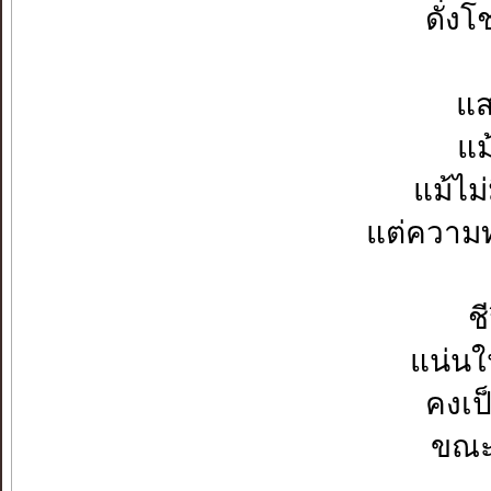
ดั่ง
แส
แม
แม้ไม
แต่ความท
ช
แน่นใ
คงเป
ขณะน