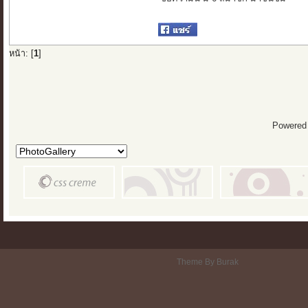
หน้า: [
1
]
Powered
Theme By Burak