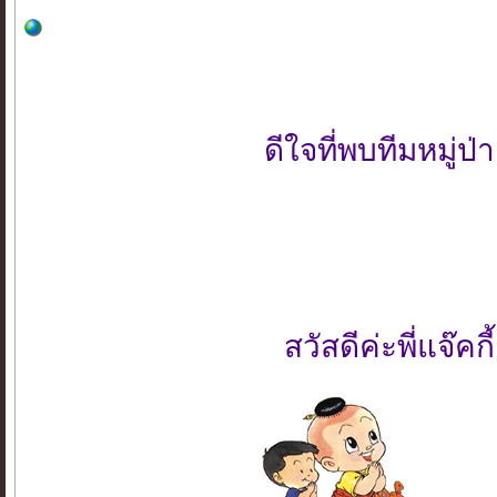
ดีใจที่พบทีมหมู่
สวัสดีค่ะพี่แจ๊คก