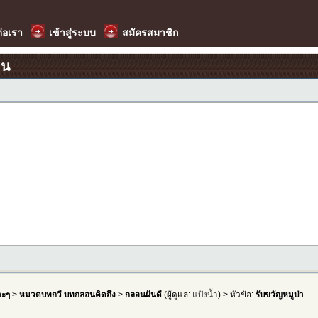
ต่อเรา
เข้าสู่ระบบ
สมัครสมาชิก
อน
าะๆ
>
หมวดบทกวี บทกลอนคิดถึง
>
กลอนฝันดี
(ผู้ดูแล:
แป้งน้ำ
) > หัวข้อ:
รับขวัญหมูป่า