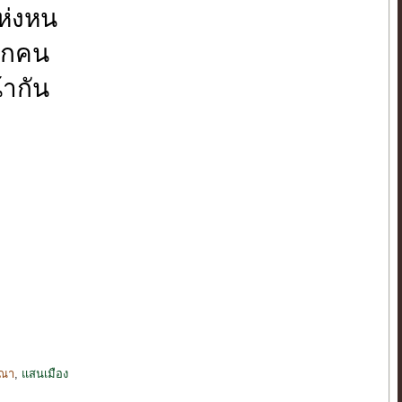
ห่งหน
ุกคน
ากัน
ษณา
,
แสนเมือง