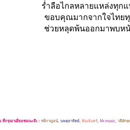
ร่ำลือไกลหลายแหล่งทุกแ
ขอบคุณมากจากใจไทยท
ช่วยหลุดพ้นออกมาพบหน้
ที่กรุณาเยี่ยมชมนะจ๊ะ :
รพีกาญจน์
,
นพตุลาทิตย์
,
พิณจันทร์
,
Mr.music
,
วลีลัก