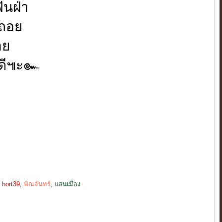
ฟันฝ่า
มีถอย
อย
ินดี๚ะ๛
,
hort39
,
พิณจันทร์
,
แสนเมือง