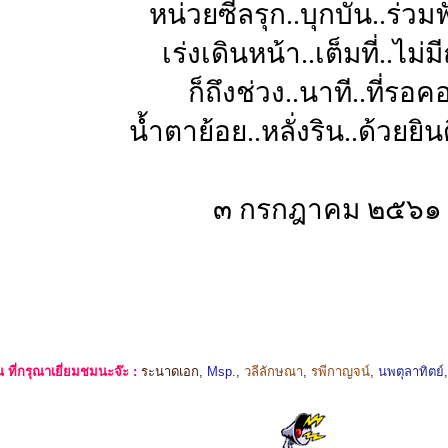
หน่วยซีลรุก..บุกบั่น..ร่วม
เร่งเดินหน้า..เต็มที่..ไม่
ก็ถึงช่วง..นาที..ที่รอค
น้ำตาย้อย..หลั่งริน..ด้วยย
๓ กรกฎาคม ๒๕๖๑
ที่กรุณาเยี่ยมชมนะจ๊ะ :
ระนาดเอก
,
Msp.
,
วลีลักษณา
,
รพีกาญจน์
,
นพตุลาทิตย์