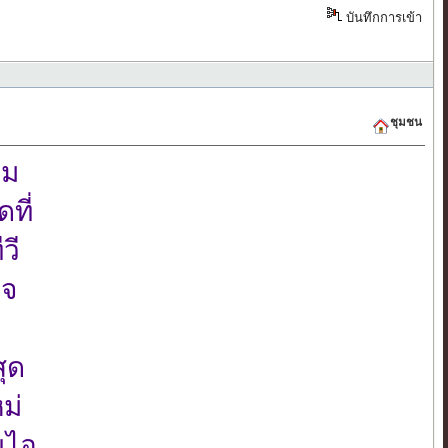
บันทึกการเข้า
ชุมชน
่ม
ที่
วี
ใจ
สุด
หม่
่นไอ