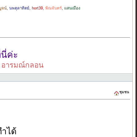
ญจน์
,
นพตุลาทิตย์
,
hort39
,
พิณจันทร์
,
แสนเมือง
นี่ค่ะ
มณ์กลอน
ชุมชน
ทำได้