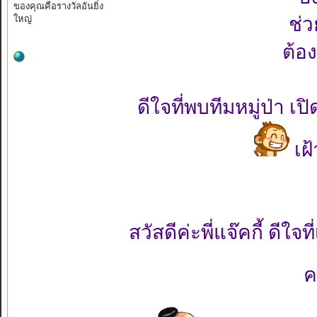
ของคุณคือรางวัลอันยิ่ง
ใหญ่
ช่ว
ต้อ
ดีใจที่พบทีมหมู่ป่า
เฝ้
สวัสดีค่ะพี่แจ๊คกี้ ดีใจที
ค