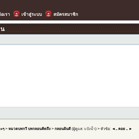
ต่อเรา
เข้าสู่ระบบ
สมัครสมาชิก
อน
าะๆ
>
หมวดบทกวี บทกลอนคิดถึง
>
กลอนฝันดี
(ผู้ดูแล:
แป้งน้ำ
) > หัวข้อ:
◄.. คอย .. ►