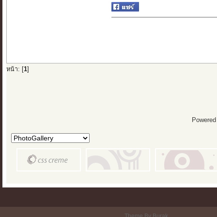
หน้า: [
1
]
Powered
Theme By Burak