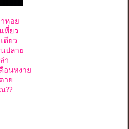
าฝาหอย
เหี่ยว
เดียว
บานปลาย
ล่า
เดือนหงาย
าดาย
ุณ??