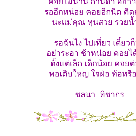
คอยไม่นาน กานดา อย่าว้า
รออีกหน่อย คอยอีกนิด คิด
นะแม่คุณ หุ่นสวย รวยน้
รอฉันไง ไปเที่ยว เดี๋ยวก
อย่าระอา ช้าหน่อย คอยไ
ตั้งแต่เล็ก เด็กน้อย คอยต
พอเติบใหญ่ ใจฝ่อ ท้อหรื
ชลนา ทิชากร