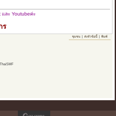
 และ Youtubeค่ะ
กร
ชุมชน
|
ส่งหัวข้อนี้
|
พิมพ์
 ThaiSMF