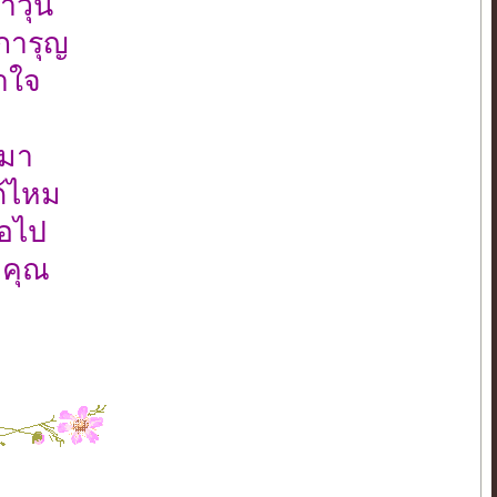
วุ่น
การุญ
ำใจ
็มา
ด้ไหม
่อไป
อคุณ