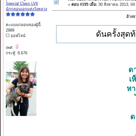
Special Class LV6
«
ตอบ #195 เมื่อ:
30 สิงหาคม 2013, 04
นักกลอนเอกแห่งวังหลวง
อ้างจ
คะแนนกลอนของผู้นี้
2989
ดันครั้งสุ
ออฟไลน์
เพศ:
กระทู้: 8,676
ดา
เห
หา
ด