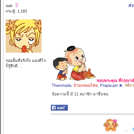
ส่
เพศ:
กระทู้: 1,183
รอยยิ้มที่จริงใจ มองทีไร
ก็รู้สึกดี. ..
ขอบพระคุณ ที่กรุณาเย
Thammada
,
บ้านกลอนไทย
,
Prapacarn ❀
,
รพีก
ข้อความนี้ มี 11 สมาชิก มาชื่นชม
. . . ร ว ม ก ล อ 