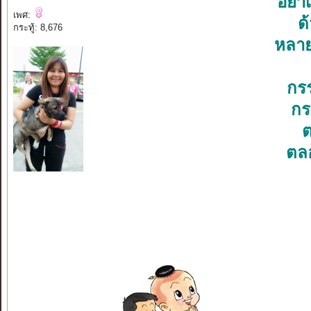
อย่า
เพศ:
ด
กระทู้: 8,676
หลาย
กร
กร
ต
ตลอ