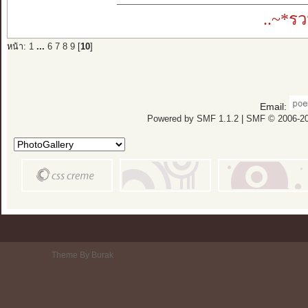
..~*ร
หน้า:
1
...
6
7
8
9
[
10
]
Email:
Powered by SMF 1.1.2
|
SMF © 2006-20
Theme By Burak