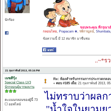
นักร้อง
ขอบพระคุณ ที่กรุณาเย
กลอนไทย
,
Prapacarn ❀
,
รพีกาญจน์
,
Shumbala
ข้อความนี้ มี 12 สมาชิก มาชื่นชม
..~*ร
21 กุมภาพันธ์ 2013, 05:16:PM
เมฆสีรุ้ง
Re: ห้องสำหรับกรรมการประกวดกลอ
Special Class LV3
«
ตอบ #185 เมื่อ:
21 กุมภาพันธ์ 2013, 0
นักกลอนผู้มากผลงาน
ไม่ทราบว่าผลกา
คะแนนกลอนของผู้นี้ 73
ออฟไลน์
"น้ำใจในยามยา