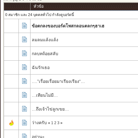
หัวข้อ
0 สมาชิก และ 24 บุคคลทั่วไป กำลังดูบอร์ดนี้
ข้อตกลงของบอร์ดโพสกลอนตลกๆฮาเฮ
ลมลมแล้งแล้ง
กลบทถ้อยสลับ
ฉันรักเธอ
….”เรื่อยเรื่อยมาเรียงเรียง“…
…เทียนไม่มี…
…ถึงเจ้าไข่ลูกเขย…
ว่างครับ
«
1
2
3
»
อย่านะ