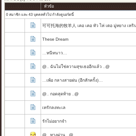
หัวข้อ
0 สมาชิก และ 43 บุคคลทั่วไป กำลังดูบอร์ดนี้
可可托海的牧羊人 เคอ เคอ ทัว ไห่ เตอ มู่หยาง เหริน คน
These Dream
…หนีหนาว…
@.. ฉันไม่ใช่ความสุขเธออีกแล้ว ..@
…เพ้อ กลางสายฝน (อีกสักครั้ง)…
@.. กอดสุดท้าย ..@
เทรักลงทะเล
รักไม่อยากจำ
@,, ทางผ่าน ,,@