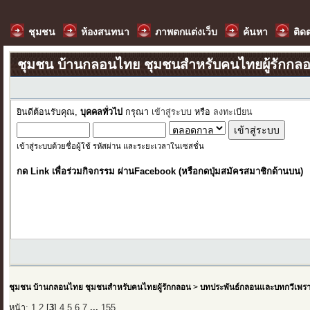
ชุมชน
ห้องสนทนา
ภาพตกแต่งเว็บ
ค้นหา
ติด
ชุมชน บ้านกลอนไทย ชุมชนสำหรับคนไทยผู้รักกล
ยินดีต้อนรับคุณ,
บุคคลทั่วไป
กรุณา
เข้าสู่ระบบ
หรือ
ลงทะเบียน
เข้าสู่ระบบด้วยชื่อผู้ใช้ รหัสผ่าน และระยะเวลาในเซสชั่น
กด Link เพื่อร่วมกิจกรรม ผ่านFacebook (หรือกดปุ่มสมัครสมาชิกด้านบน)
ชุมชน บ้านกลอนไทย ชุมชนสำหรับคนไทยผู้รักกลอน
>
บทประพันธ์กลอนและบทกวีเพร
หน้า:
1
2
[
3
]
4
5
6
7
...
155