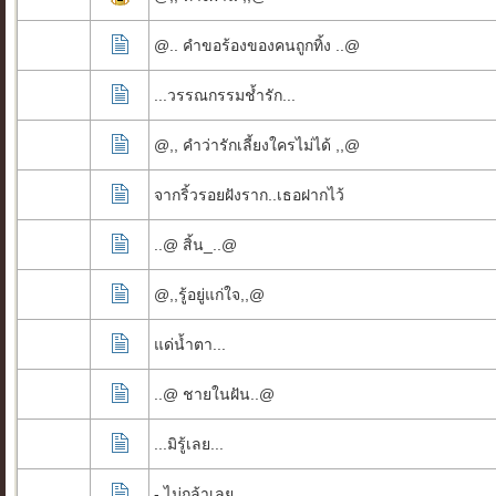
@.. คำขอร้องของคนถูกทิ้ง ..@
...วรรณกรรมช้ำรัก...
@,, คำว่ารักเลี้ยงใครไม่ได้ ,,@
จากริ้วรอยฝังราก..เธอฝากไว้
..@ สิ้น_..@
@,,รู้อยู่แก่ใจ,,@
แด่น้ำตา...
..@ ชายในฝัน..@
...มิรู้เลย...
- ไม่กล้าเลย.