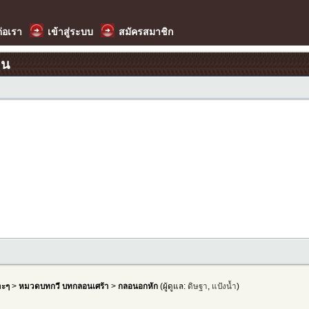
ต่อเรา
เข้าสู่ระบบ
สมัครสมาชิก
อน
าะๆ
>
หมวดบทกวี บทกลอนเศร้า
>
กลอนอกหัก
(ผู้ดูแล:
ดิษฐา
,
แป้งน้ำ
)