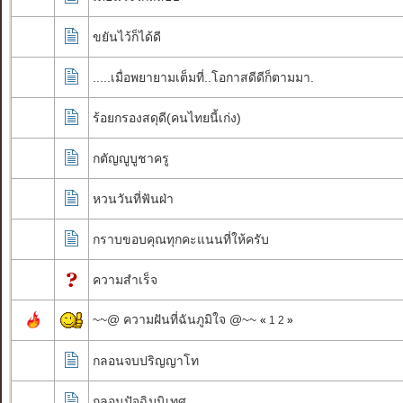
ขยันไว้ก็ได้ดี
.....เมื่อพยายามเต็มที่..โอกาสดีดีก็ตามมา.
ร้อยกรองสดุดี(คนไทยนี้เก่ง)
กตัญญูบูชาครู
หวนวันที่ฟันฝ่า
กราบขอบคุณทุกคะแนนที่ให้ครับ
ความสำเร็จ
~~@ ความฝันที่ฉันภูมิใจ @~~
«
1
2
»
กลอนจบปริญญาโท
กลอนปัจฉิมนิเทศ