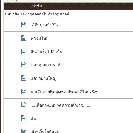
หัวข้อ
0 สมาชิก และ 2 บุคคลทั่วไป กำลังดูบอร์ดนี้
~"คืนสู่เหย้า?"~
ฟ้าวันใหม่
ฝันสำเร็จไปอีกขั้น
ขอบคุณอุปสรรค์
แด่ป๋าผู้ยิ่งใหญ่
น่าเสียดายทีมฟุตซอลทีมชาติไทยจริงๆ
....เลือกลง..หมวดความสำเร็จ......
ฉัน
เตือนใจใกล้สอบ