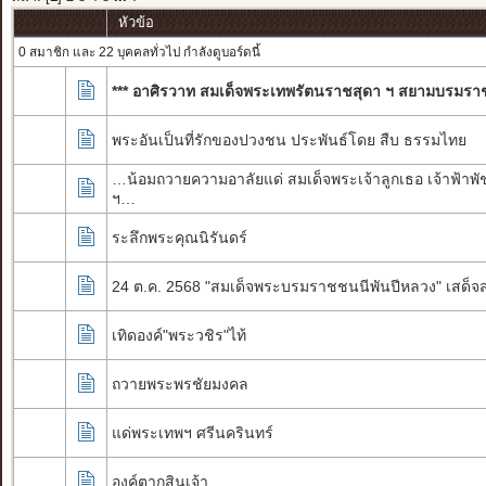
หัวข้อ
0 สมาชิก และ 22 บุคคลทั่วไป กำลังดูบอร์ดนี้
*** อาศิรวาท สมเด็จพระเทพรัตนราชสุดา ฯ สยามบรมราชก
พระอันเป็นที่รักของปวงชน ประพันธ์โดย สืบ ธรรมไทย
…น้อมถวายความอาลัยแด่ สมเด็จพระเจ้าลูกเธอ เจ้าฟ้าพั
ฯ…
ระลึกพระคุณนิรันดร์
24 ต.ค. 2568 "สมเด็จพระบรมราชชนนีพันปีหลวง" เสด็
เทิดองค์"พระวชิร"ไท้
ถวายพระพรชัยมงคล
แด่พระเทพฯ ศรีนครินทร์
องค์ตากสินเจ้า