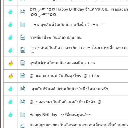
✿✿¸¸.•♥*¨*✿✿ Happy Birthday จ้า..ดาวแซม.. Prapaca
.✿✿¸¸.•♥*¨*✿✿
::: ♥♫ สุขสันต์วันเกิดน้อง แป้งน้ำ จ้า ♥♫ ..:::
กาพย์ยานี๑๑ วันเกิด๖มิถุนายน
:::: สุขสันต์วันเกิด อาจารย์ดาว อาชาไนย แห่งเสี้ยวอารม
::::
สุขสันต์วันเกิดนะน้องละอองดิน
«
1
2
»
@..๑๘ มกราคม วันเกิดลุงไพร..@
«
1
2
»
..สุขสันต์วันคล้ายวันเกิดน้อง"หนึ่งโสม"นะจร๊า..
@..ขออวยพรวันเกิดย้อนหลังป๋ารพีฯจ้า..@
Happy Birthday ..~~*พี่คอนพูทน*~~
ขออนุญาตอวยพรวันเกิดหลานสาวคนเล็กผ่านเว็บบ้านก