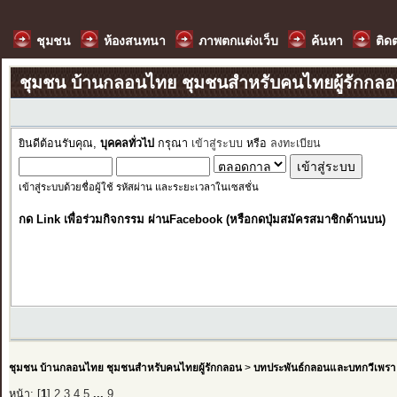
ชุมชน
ห้องสนทนา
ภาพตกแต่งเว็บ
ค้นหา
ติด
ชุมชน บ้านกลอนไทย ชุมชนสำหรับคนไทยผู้รักกล
ยินดีต้อนรับคุณ,
บุคคลทั่วไป
กรุณา
เข้าสู่ระบบ
หรือ
ลงทะเบียน
เข้าสู่ระบบด้วยชื่อผู้ใช้ รหัสผ่าน และระยะเวลาในเซสชั่น
กด Link เพื่อร่วมกิจกรรม ผ่านFacebook (หรือกดปุ่มสมัครสมาชิกด้านบน)
ชุมชน บ้านกลอนไทย ชุมชนสำหรับคนไทยผู้รักกลอน
>
บทประพันธ์กลอนและบทกวีเพรา
หน้า: [
1
]
2
3
4
5
...
9