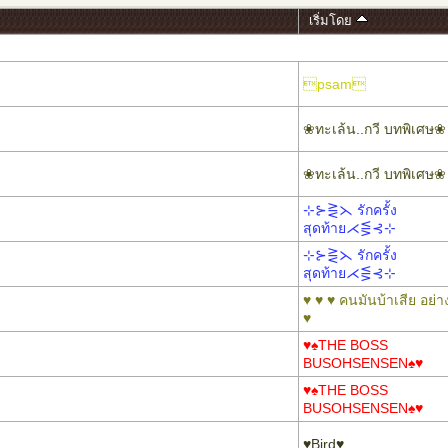
เริ่มโดย
psam
❀ทะเล้น..กวี บทพิเศษ❀
❀ทะเล้น..กวี บทพิเศษ❀
⊹⊱⋛⋋ รักครั้ง
สุดท้าย⋌⋚⊰⊹
⊹⊱⋛⋋ รักครั้ง
สุดท้าย⋌⋚⊰⊹
♥ ♥ ♥ คนมันบ้าเสีย อย่า
♥
♥♠THE BOSS
BUSOHSENSEN♠♥
♥♠THE BOSS
BUSOHSENSEN♠♥
♥Bird♥