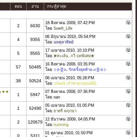
ตอบ
อ่าน
กระทู้ล่าสุด
18 สิงหาคม 2009, 07:42:PM
2
6630
โดย
Sweft_Life
06 มิถุนายน 2010, 05:54:PM
4
9355
โดย
นพตุลาทิตย์
17 เมษายน 2010, 10:10:PM
5
8565
โดย
❀ทะเล้น..กวี บทพิเศษ❀
16 สิงหาคม 2008, 03:35:PM
57
50485
โดย
⊹⊱⋛⋋ รักครั้งสุดท้าย⋌⋚⊰⊹
06 เมษายน 2010, 05:28:PM
38
50524
โดย
:shock:เจ้าชายกลอน001
ง ♥ ♥
07 สิงหาคม 2008, 07:36:PM
1
5947
โดย nan
05 เมษายน 2010, 01:05:PM
1
52490
โดย
ธาตรี พฤกษา
12 ธันวาคม 2009, 04:05:PM
2
120679
โดย
numning
01 ตุลาคม 2010, 01:50:PM
0
5311