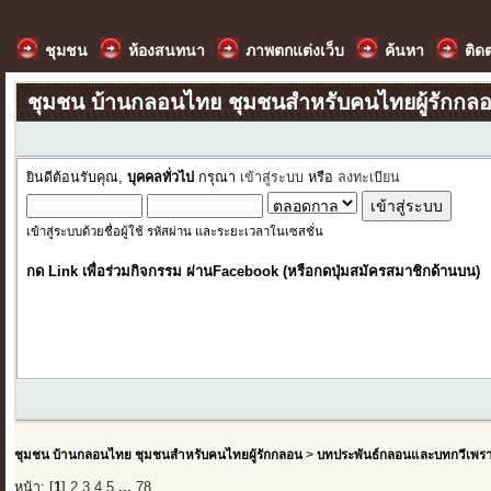
ชุมชน
ห้องสนทนา
ภาพตกแต่งเว็บ
ค้นหา
ติด
ชุมชน บ้านกลอนไทย ชุมชนสำหรับคนไทยผู้รักกล
ยินดีต้อนรับคุณ,
บุคคลทั่วไป
กรุณา
เข้าสู่ระบบ
หรือ
ลงทะเบียน
เข้าสู่ระบบด้วยชื่อผู้ใช้ รหัสผ่าน และระยะเวลาในเซสชั่น
กด Link เพื่อร่วมกิจกรรม ผ่านFacebook (หรือกดปุ่มสมัครสมาชิกด้านบน)
ชุมชน บ้านกลอนไทย ชุมชนสำหรับคนไทยผู้รักกลอน
>
บทประพันธ์กลอนและบทกวีเพร
หน้า: [
1
]
2
3
4
5
...
78