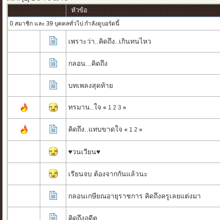
หัวข้อ
0 สมาชิก และ 39 บุคคลทั่วไป กำลังดูบอร์ดนี้
เพราะว่า..คิดถึง..เกินทนไหว
กลอน...คิดถึง
บทเพลงสุดท้าย
ทรมาน..ใจ
«
1
2
3
»
คิดถึง..แทบขาดใจ
«
1
2
»
♥วนเวียน♥
เรียนจบ ต้องจากกันแล้วนะ
กลอนเกษียณอายุราชการ คิดถึงครูเลยแต่งมา
คิดถึงอดีต