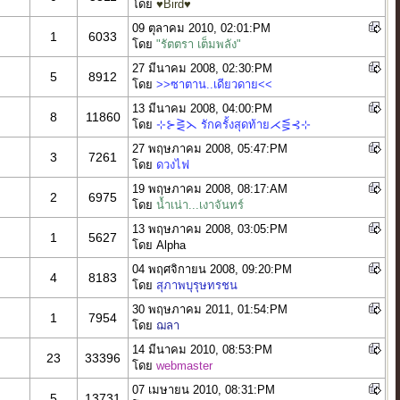
โดย
♥Bird♥
09 ตุลาคม 2010, 02:01:PM
1
6033
โดย
"รัตตรา เต็มพลัง"
27 มีนาคม 2008, 02:30:PM
5
8912
โดย
>>ซาตาน..เดียวดาย<<
13 มีนาคม 2008, 04:00:PM
8
11860
โดย
⊹⊱⋛⋋ รักครั้งสุดท้าย⋌⋚⊰⊹
27 พฤษภาคม 2008, 05:47:PM
3
7261
โดย
ดวงไฟ
19 พฤษภาคม 2008, 08:17:AM
2
6975
โดย
น้ำเน่า...เงาจันทร์
13 พฤษภาคม 2008, 03:05:PM
1
5627
โดย Alpha
04 พฤศจิกายน 2008, 09:20:PM
4
8183
โดย
สุภาพบุรุษทรชน
30 พฤษภาคม 2011, 01:54:PM
1
7954
โดย
ฌลา
14 มีนาคม 2010, 08:53:PM
23
33396
โดย
webmaster
07 เมษายน 2010, 08:31:PM
5
13731