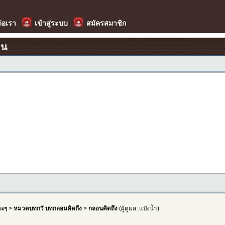
ต่อเรา
เข้าสู่ระบบ
สมัครสมาชิก
อน
าะๆ
>
หมวดบทกวี บทกลอนคิดถึง
>
กลอนคิดถึง
(ผู้ดูแล:
แป้งน้ำ
)