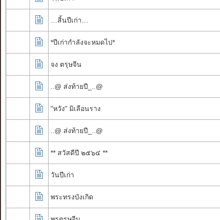
…สิ้นปีเก่า…
*ปีเก่ากำลังจะหมดไป*
จง ตรุษจีน
..@ ส่งท้ายปี_..@
"หวัง" มิเลือนราง
..@ ส่งท้ายปี_..@
** สวัสดีปี ๒๕๖๔ **
วันปีเก่า
พระทรงบังเกิด
พรตรุษจีน