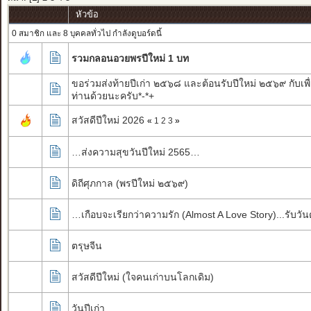
หัวข้อ
0 สมาชิก และ 8 บุคคลทั่วไป กำลังดูบอร์ดนี้
รวมกลอนอวยพรปีใหม่ 1 บท
ขอร่วมส่งท้ายปีเก่า ๒๕๖๘ และต้อนรับปีใหม่ ๒๕๖๙ กับเพื
ท่านด้วยนะครับ*-*+
สวัสดีปีใหม่ 2026
«
1
2
3
»
…ส่งความสุขวันปีใหม่ 2565…
ดิถีศุภกาล (พรปีใหม่ ๒๕๖๙)
…เกือบจะเรียกว่าความรัก (Almost A Love Story)...รับวัน
ตรุษจีน
สวัสดีปีใหม่ (ใจคนเก่าบนโลกเดิม)
วันปีเก่า