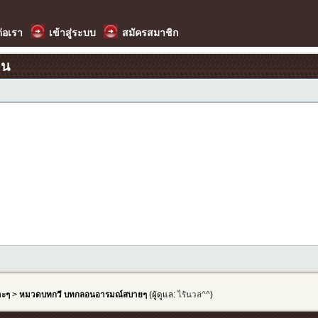
ต่อเรา
เข้าสู่ระบบ
สมัครสมาชิก
อน
าะๆ
>
หมวดบทกวี บทกลอนอารมณ์สบายๆ
(ผู้ดูแล:
ไร้นวล^^
)