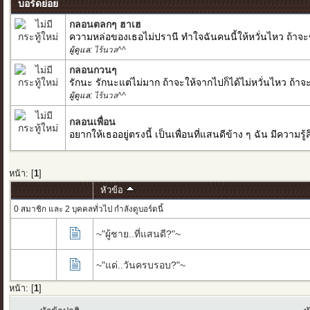
บอร์ดย่อย
กลอนตลกๆ ฮาเฮ
ความหล่อของเธอไม่ปรานี ทำใจฉันคนนี้ให้หวั่นไหว ถ้าจะ
ผู้ดูแล:
ไร้นวล^^
กลอนกวนๆ
รักนะ รักนะแต่ไม่มาก ถ้าจะให้จากไปก็ได้ไม่หวั่นไหว ถ้
ผู้ดูแล:
ไร้นวล^^
กลอนเพื่อน
อยากให้เธออยู่ตรงนี้ เป็นเพื่อนที่แสนดีข้าง ๆ ฉัน มีความ
หน้า: [
1
]
หัวข้อ
0 สมาชิก และ 2 บุคคลทั่วไป กำลังดูบอร์ดนี้
~"ผู้ชาย..ที่แสนดี?"~
~"แด่..วันครบรอบ?"~
หน้า: [
1
]