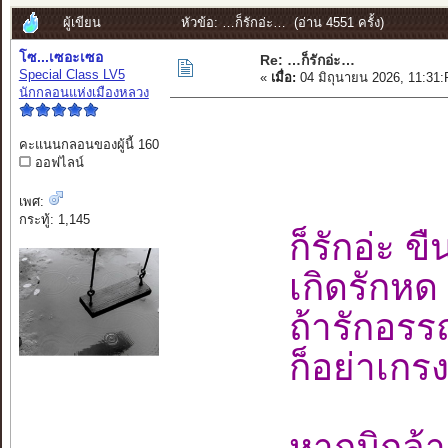
ผู้เขียน
หัวข้อ: …ก็รักอ่ะ… (อ่าน 4551 ครั้ง)
โซ...เซอะเซอ
Re: …ก็รักอ่ะ…
Special Class LV5
«
เมื่อ:
04 มิถุนายน 2026, 11:31
นักกลอนแห่งเมืองหลวง
คะแนนกลอนของผู้นี้ 160
ออฟไลน์
เพศ:
กระทู้: 1,145
ก็รักอ่ะ ข
เกิดรักหด 
ถ้ารักอรรถ
ก็อย่าเกรง
หากมิกล้า 