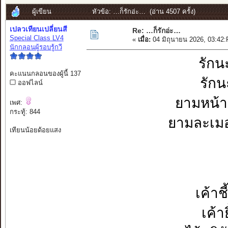
ผู้เขียน
หัวข้อ: …ก็รักอ่ะ… (อ่าน 4507 ครั้ง)
เปลวเทียนเปลี่ยนสี
Re: …ก็รักอ่ะ…
Special Class LV4
«
เมื่อ:
04 มิถุนายน 2026, 03:42
นักกลอนผู้รอบรู้กวี
รักนะ
คะแนนกลอนของผู้นี้ 137
รักน
ออฟไลน์
ยามหน้าม
เพศ:
กระทู้: 844
ยามละเมอ
เทียนน้อยด้อยแสง
เค้าช
เค้า