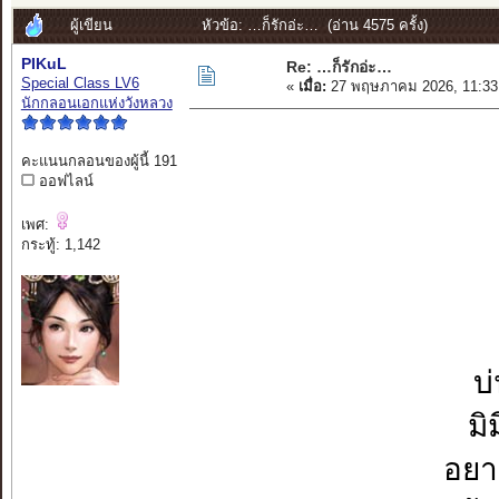
ผู้เขียน
หัวข้อ: …ก็รักอ่ะ… (อ่าน 4575 ครั้ง)
PIKuL
Re: …ก็รักอ่ะ…
Special Class LV6
«
เมื่อ:
27 พฤษภาคม 2026, 11:33
นักกลอนเอกแห่งวังหลวง
คะแนนกลอนของผู้นี้ 191
ออฟไลน์
เพศ:
กระทู้: 1,142
บ
มิ
อยา