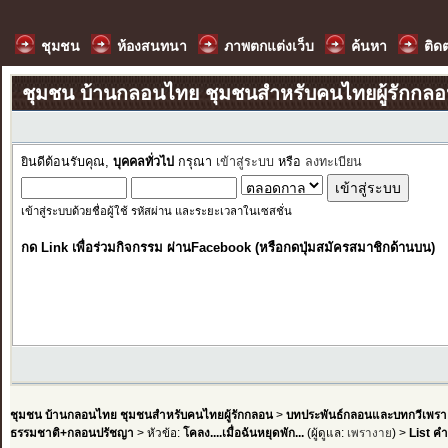
ชุมชน
ห้องสนทนา
ภาพตกแต่งเว็บ
ค้นหา
ติด
ชุมชน บ้านกลอนไทย ชุมชนสำหรับคนไทยผู้รักกล
ยินดีต้อนรับคุณ,
บุคคลทั่วไป
กรุณา
เข้าสู่ระบบ
หรือ
ลงทะเบียน
เข้าสู่ระบบด้วยชื่อผู้ใช้ รหัสผ่าน และระยะเวลาในเซสชั่น
กด Link เพื่อร่วมกิจกรรม ผ่านFacebook (หรือกดปุ่มสมัครสมาชิกด้านบน)
ชุมชน บ้านกลอนไทย ชุมชนสำหรับคนไทยผู้รักกลอน
>
บทประพันธ์กลอนและบทกวีเพรา
ธรรมชาติ+กลอนปรัชญา
> หัวข้อ:
โคลง....เมื่อฉันหยุดพัก...
(ผู้ดูแล:
เพรางาย
) >
List ค