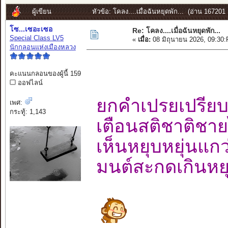
ผู้เขียน
หัวข้อ: โคลง....เมื่อฉันหยุดพัก... (อ่าน 167201 ค
โซ...เซอะเซอ
Re: โคลง....เมื่อฉันหยุดพัก...
Special Class LV5
«
เมื่อ:
08 มิถุนายน 2026, 09:30
นักกลอนแห่งเมืองหลวง
คะแนนกลอนของผู้นี้ 159
ออฟไลน์
ยกคำเปรยเปรียบ
เพศ:
กระทู้: 1,143
เตือนสติชาติช
เห็นหยุบหยุ่นแ
มนต์สะกดเกินหย