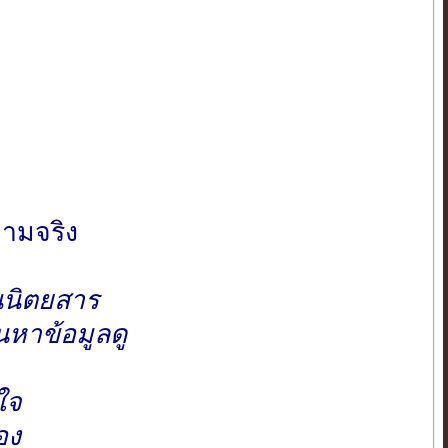
วามจริง
านนิตยสาร
นหาข้อมูลดู
ใจ
อง