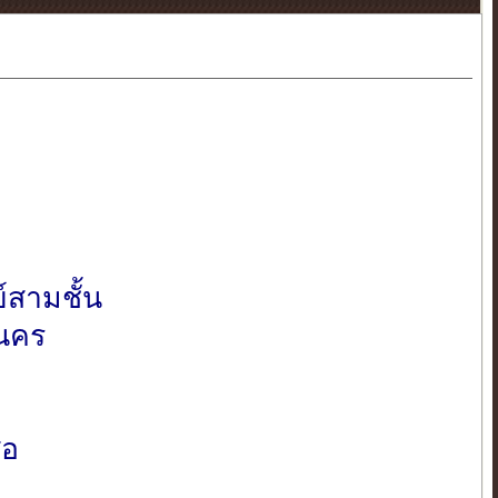
์สามชั้น
ะนคร
ือ