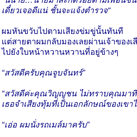
“นี่นาย…นายมาสะกดรอยตามเพื่อนชั้นร
เดี๋ยวเจอดีแน่ ชั้นจะแจ้งตำรวจ“
ผมหันขวับไปตามเสียงข่มขู่นั้นทันที
แต่สายตาผมกลับมองเลยผ่านเจ้าของเส
ไปยังใบหน้าหวานหวานที่อยู่ข้างๆ
“สวัสดีครับคุณจูบจันทร์”
“สวัสดีค่ะคุณวิญญูชน ไม่ทราบคุณมาที่น
เธอจำเสียงทุ้มที่เป็นเอกลักษณ์ของเขาได
“เอ่อ ผมนั่งรถเมล์มาครับ”