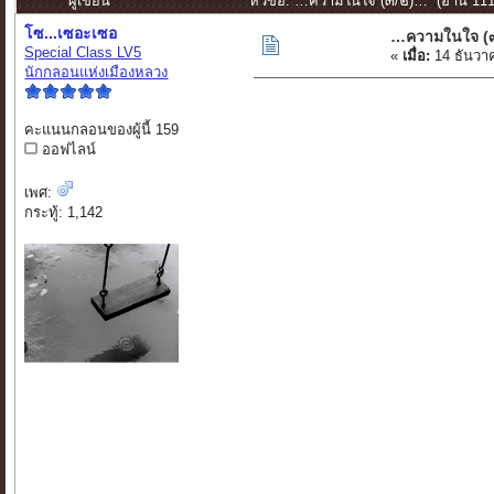
ผู้เขียน
หัวข้อ: …ความในใจ (๓/๒)… (อ่าน 1110
โซ...เซอะเซอ
…ความในใจ (
Special Class LV5
«
เมื่อ:
14 ธันวา
นักกลอนแห่งเมืองหลวง
คะแนนกลอนของผู้นี้ 159
ออฟไลน์
เพศ:
กระทู้: 1,142