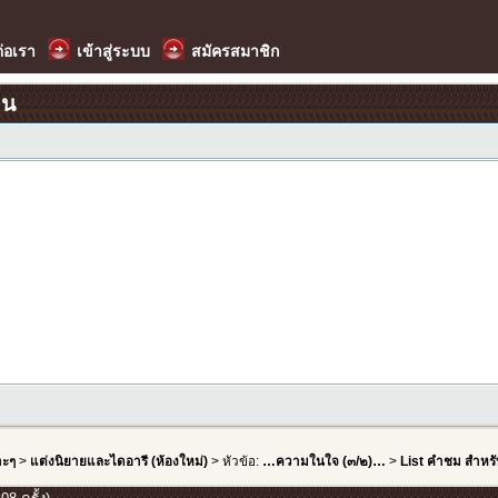
ต่อเรา
เข้าสู่ระบบ
สมัครสมาชิก
อน
าะๆ
>
แต่งนิยายและไดอารี (ห้องใหม่)
> หัวข้อ:
…ความในใจ (๓/๒)…
>
List คำชม สำหรั