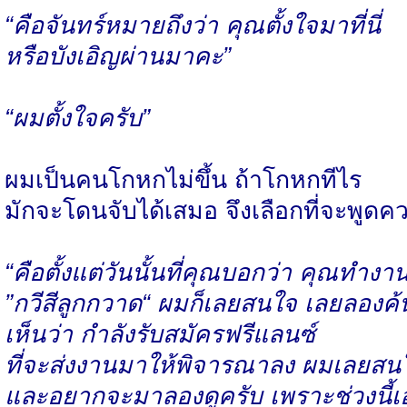
“คือจันทร์หมายถึงว่า คุณตั้งใจมาที่นี่
หรือบังเอิญผ่านมาคะ”
“ผมตั้งใจครับ”
ผมเป็นคนโกหกไม่ขึ้น ถ้าโกหกทีไร
มักจะโดนจับได้เสมอ จึงเลือกที่จะพูดค
“คือตั้งแต่วันนั้นที่คุณบอกว่า คุณทำง
”กวีสีลูกกวาด“ ผมก็เลยสนใจ เลยลองค้
เห็นว่า กำลังรับสมัครฟรีแลนซ์
ที่จะส่งงานมาให้พิจารณาลง ผมเลยสน
และอยากจะมาลองดูครับ เพราะช่วงนี้เ