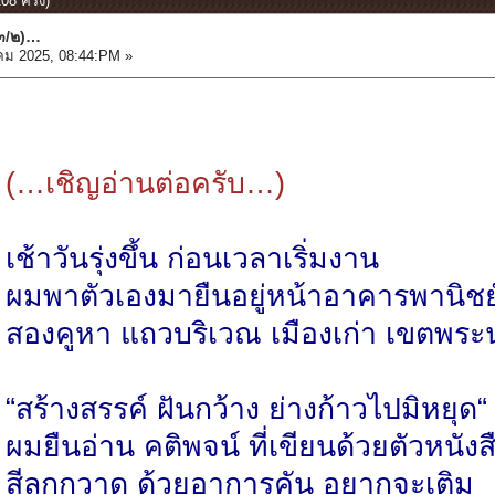
8 ครั้ง)
๓/๒)…
คม 2025, 08:44:PM »
(…เชิญอ่านต่อครับ…)
เช้าวันรุ่งขึ้น ก่อนเวลาเริ่มงาน
ผมพาตัวเองมายืนอยู่หน้าอาคารพานิชย
สองคูหา แถวบริเวณ เมืองเก่า เขตพร
“สร้างสรรค์ ฝันกว้าง ย่างก้าวไปมิหยุด“
ผมยืนอ่าน คติพจน์ ที่เขียนด้วยตัวหนังส
สีลูกกวาด ด้วยอาการคัน อยากจะเติม