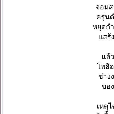
จอมสว
ครุ่น
หยุดก
แสร้ง
แล้
โพธิอ
ช่าง
ของ
เหตุไ