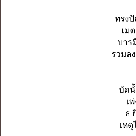
ทรงปั
เมต
บารม
รวมลงเ
บัดน
เพ
ธ ย
เหต