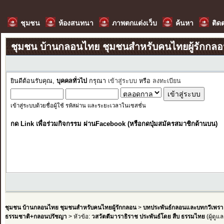
ชุมชน
ห้องสนทนา
ภาพตกแต่งเว็บ
ค้นหา
ติด
ชุมชน บ้านกลอนไทย ชุมชนสำหรับคนไทยผู้รักกล
ยินดีต้อนรับคุณ,
บุคคลทั่วไป
กรุณา
เข้าสู่ระบบ
หรือ
ลงทะเบียน
เข้าสู่ระบบด้วยชื่อผู้ใช้ รหัสผ่าน และระยะเวลาในเซสชั่น
กด Link เพื่อร่วมกิจกรรม ผ่านFacebook (หรือกดปุ่มสมัครสมาชิกด้านบน)
ชุมชน บ้านกลอนไทย ชุมชนสำหรับคนไทยผู้รักกลอน
>
บทประพันธ์กลอนและบทกวีเพรา
ธรรมชาติ+กลอนปรัชญา
> หัวข้อ:
วสวัตตีมาราธิราช ประพันธ์โดย สืบ ธรรมไทย
(ผู้ดูแ