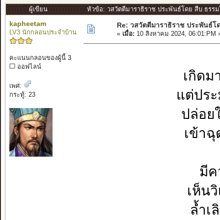
ผู้เขียน
หัวข้อ: วสวัตตีมาราธิราช ประพันธ์โดย สืบ ธรรม
kapheetam
Re: วสวัตตีมาราธิราช ประพันธ์โ
LV3 นักกลอนประจำบ้าน
«
เมื่อ:
10 สิงหาคม 2024, 06:01:PM 
คะแนนกลอนของผู้นี้ 3
ออฟไลน์
เกิดมา
เพศ:
แต่ประ
กระทู้: 23
ปล่อย
เข้าฉ
มีค
เห็นว
ล้ำเ