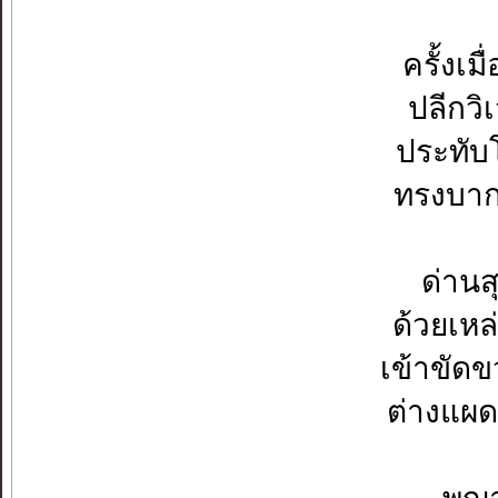
ครั้งเม
ปลีกวิ
ประทับโ
ทรงบากบ
ด่านส
ด้วยเห
เข้าขัดข
ต่างแผดเ