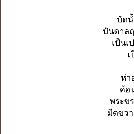
บัดน
บันดาลฤ
เป็นเ
เป
ห่า
ค้อ
พระขร
มีดขวา