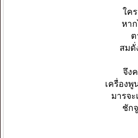
ใครว
หาก
ตา
สมดั่
จึง
เครื่อง
มารจะเ
ชักจ