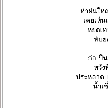
ห่าฝนใหญ
เคยเห็นเ
หยดเท่
ทับย
ก่อเป็
หวัง
ประหลาดแ
น้ำเช