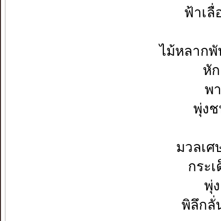
ฟ้าเลื
ไม้หลากพัน
หัก
พา
พุ่ง
มวลเศษ
กระเด
พุ่
พิลึกล