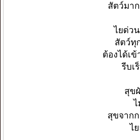
สัตว์มาก
ไยด่ว
สัตว์ท
ต้องได้เ
รีบเ
สุขผ
ไ
สุขจากก
ไย