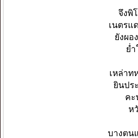
จึงพ
เนตรแดง
ยังผอ
ย่ำ
เหล่าท
ยินปร
คะ
หว
บางตนแ