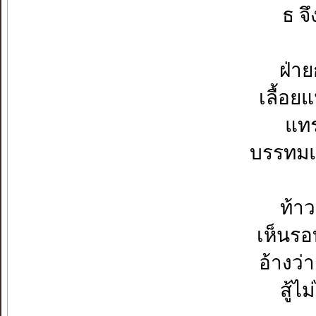
ธ จึ
ฝ่า
เลื้อย
แทรก
บรรทมแ
ท้าว
เห็นรอ
อ้างว่
สู้ไ