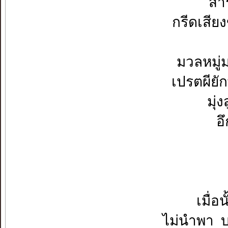
สาร
กรีดเสีย
มวลหมู่
เปรตผียั
มุ่ง
อ
เมื่อ
ไม่นำพา