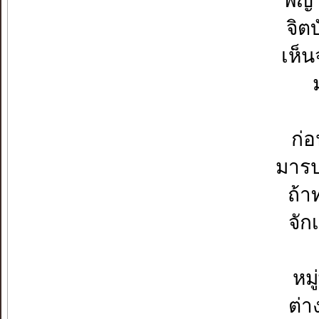
พญา
จิต
เห็น
ก่
มารป
ถ้า
จักเ
หม
ต่า