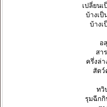
เปลี่ยน
บ้างเป็
บ้างเป
อส
สาร
ครึ่งล่
สัตว
ทวิ
รุมฉีกก