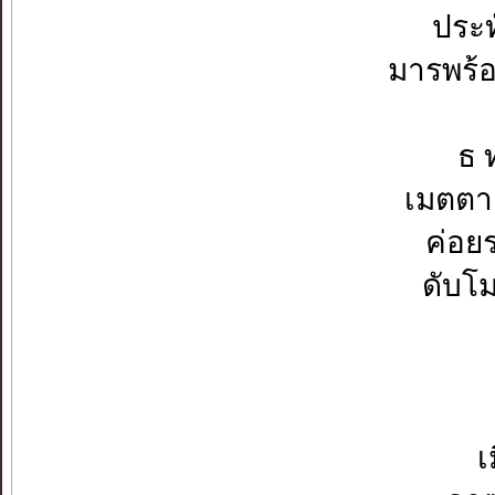
ประทั
มารพร้อม
ธ 
เมตต
ค่อย
ดับโ
เ