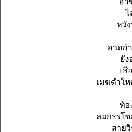
อาฆ
ไ
หวัง
อวดกำแ
ยั
เสี
เมฆดำใหญ
ท้อ
ลมกรรโชก
สายว