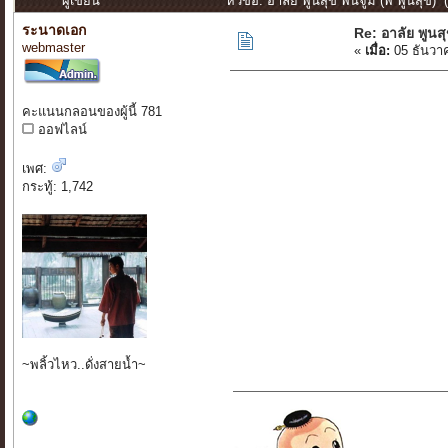
ผู้เขียน
หัวข้อ: อาลัย พูนสุข พันจูม (พี พูนสุข) 
ระนาดเอก
Re: อาลัย พูนสุ
webmaster
«
เมื่อ:
05 ธันวา
คะแนนกลอนของผู้นี้ 781
ออฟไลน์
เพศ:
กระทู้: 1,742
~พลิ้วไหว..ดั่งสายน้ำ~