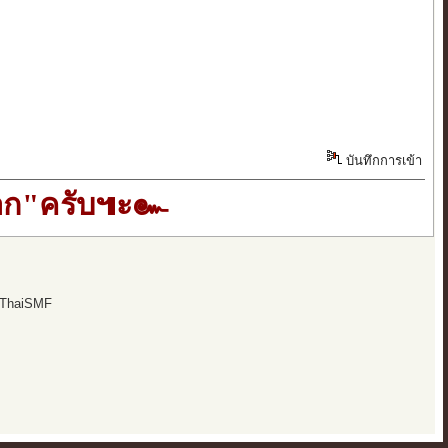
บันทึกการเข้า
อก"ครับ๚ะ๛
 ThaiSMF