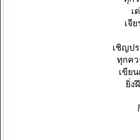
เด
เจี
เชิญปร
ทุกควา
เขีย
ยิ่