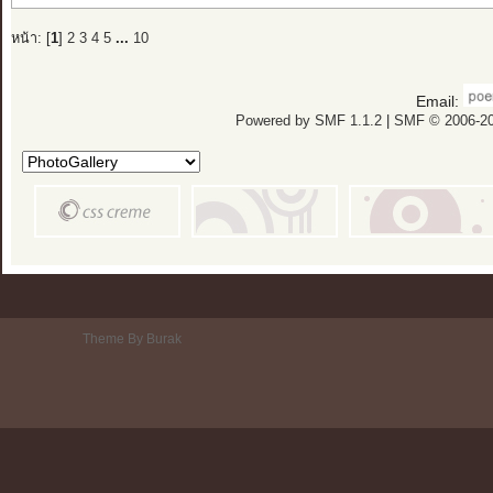
หน้า: [
1
]
2
3
4
5
...
10
Email:
Powered by SMF 1.1.2
|
SMF © 2006-20
Theme By Burak