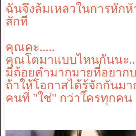
ฉันจึงล้มเหลวในการหักห้า
สักที
คุณคะ.....
คุณโตมาแบบไหนกันนะ...จ
มีถ้อยคำมากมายที่อยากบอ
ถ้าให้โอกาสได้รู้จักกันมาก
คนที่ "ใช่" กว่าใครทุกคน