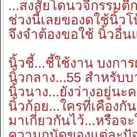
...สงสัยโดนวจีกรรมตีกล
ช่วงนี้เลยของดใช้นิ้วโ
จึงจำต้องขอใช้ นิ้วอื่
นิ้วชี้...ชี้ใช้งาน บงการผู
นิ้วกลาง...55 สำหรับ
นิ้วนาง...ยังว่างอยู่นะ
นิ้วก้อย...ใครที่เคืองกัน
มาเกี่ยวกันไว้...หรือจ
ความถนัดของแต่ละปัจ