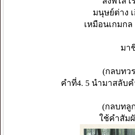
สิ่งพิไล เ
มนุษย์ต่าง
เหมือนเกมกล 
มาชิดล
(กลบทวร
คำที่4. 5 นำมาสลับคำ
(กลบทลูก
ใช้คำสัมผ