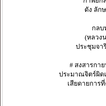
กาพย์ก
ดัง ลั
กลบท
(หลวงนา
ประชุมจาร
# สงสารกาย
ประมาณจิตร์ผิด
เสียดายการที่