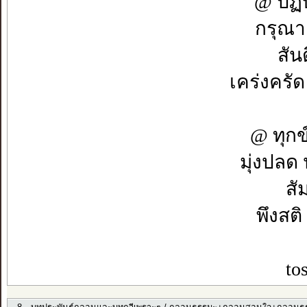
@ ปฏิบ
กรุณา 
สันต
เคร่งครัด
@ ทุกข
มุ่งปลด 
สั
พึงสต
to