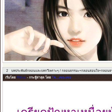
2
บทประพันธ์กลอนและบทกวีเพราะๆ
/
กลอนธรรมะ+กลอนสอนใจ+กลอนธร
เริ่มโดย
PIKuL
- กระทู้ล่าสุด โดย
โซ...เซอะเซอ