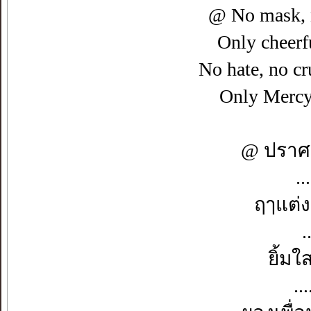
@ No mask, n
Only cheerf
No hate, no cr
Only Mercy 
@ ปราศ
.
ฤๅแต่
.
ยิ้มใ
..