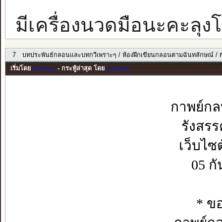
มีเครื่องนวดมือนะคะลุงโซ
7
บทประพันธ์กลอนและบทกวีเพราะๆ
/
ห้องฝึกเขียนกลอนตามฉันทลักษณ์
/
เริ่มโดย
toshare
- กระทู้ล่าสุด โดย
toshare
กาพย์กล
รังสรร
เว็บไซ
05 ก
* ขอ