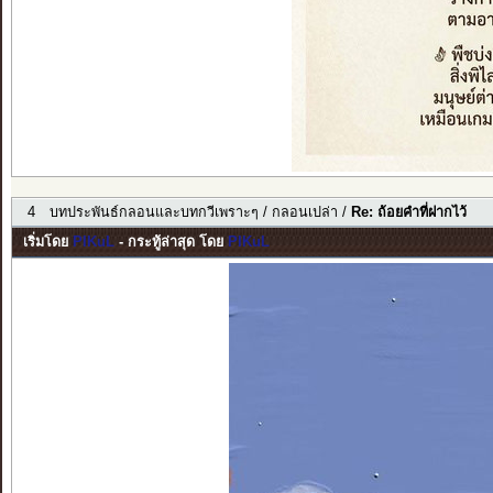
4
บทประพันธ์กลอนและบทกวีเพราะๆ
/
กลอนเปล่า
/
Re: ถ้อยคำที่ฝากไว้
เริ่มโดย
PIKuL
- กระทู้ล่าสุด โดย
PIKuL