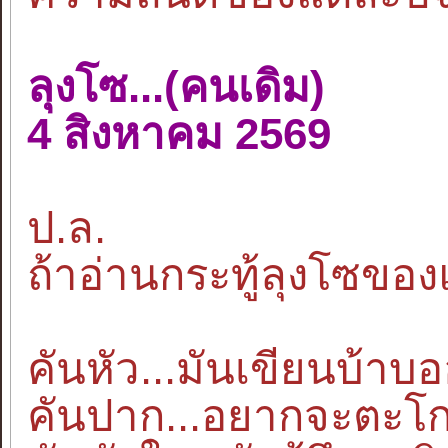
ลุงโซ...(คนเดิม)
4 สิงหาคม 2569
ป.ล.
ถ้าอ่านกระทู้ลุงโซของแ
คันหัว...มันเขียนบ้า
คันปาก...อยากจะตะโกน