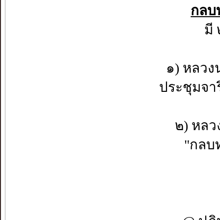
กลบท
มี
๑) หลวง
ประชุมจา
๒) หลวง
"กลบทศ