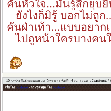
คันหัวใจ...มันรู้สึกยุบยิ
ยังไงก็มิรู้ บอกไม่ถูก...
คันฝ่าเท้า...แบบอยากเ
ไปถูหน้าใครบางคนให้
10
บทประพันธ์กลอนและบทกวีเพราะๆ
/
ห้องฝึกเขียนกลอนตามฉันทลักษณ์
/
จ
เริ่มโดย
toshare
- กระทู้ล่าสุด โดย
toshare