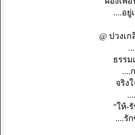
ผองเพื่อ
....อย
@ ปวงเกล
.
ธรรม
...
จริง
..
"ให้-ร
....ร