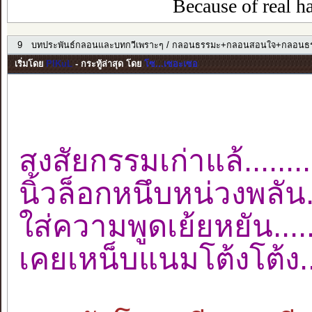
Because of real ha
9
บทประพันธ์กลอนและบทกวีเพราะๆ
/
กลอนธรรมะ+กลอนสอนใจ+กลอนธร
เริ่มโดย
PIKuL
- กระทู้ล่าสุด โดย
โซ...เซอะเซอ
สงสัยกรรมเก่าแล้.......
นิ้วล็อกหนึบหน่วงพลัน.
ใส่ความพูดเย้ยหยัน......
เคยเหน็บแนมโต้งโต้ง..