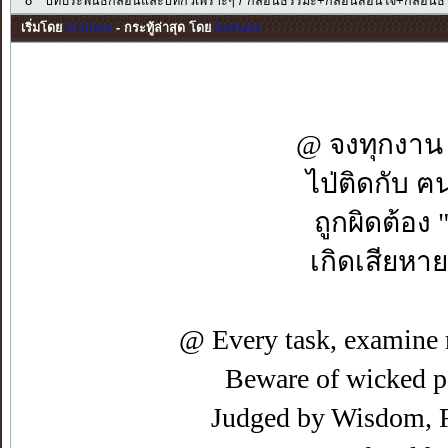
8
บทประพันธ์กลอนและบทกวีเพราะๆ
/
กลอนธรรมะ+กลอนสอนใจ+กลอนธร
เริ่มโดย
toshare
- กระทู้ล่าสุด โดย
toshare
@ จงทุกงาน
ไป่ติดกับ
ถูกผิดต้อง
เกิดเสียหาย
@ Every task, examine 
Beware of wicked pe
Judged by Wisdom, R