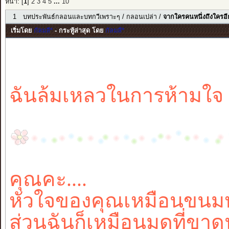
หน้า: [
1
]
2
3
4
5
...
10
1
บทประพันธ์กลอนและบทกวีเพราะๆ
/
กลอนเปล่า
/
จากใครคนหนึ่งถึงใครอ
เริ่มโดย
กัลมลี*
- กระทู้ล่าสุด โดย
กัลมลี*
ฉันล้มเหลวในการห้ามใจ
คุณคะ....
หัวใจของคุณเหมือนขนมห
ส่วนฉันก็เหมือนมดที่ขา