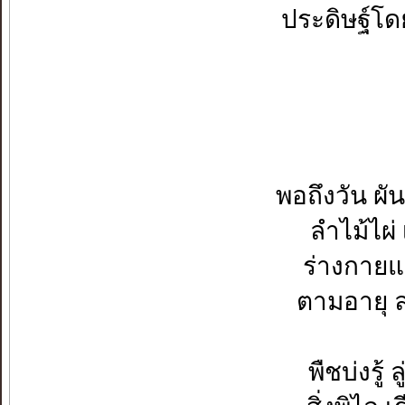
ประดิษฐ์โ
พอถึงวัน ผั
ลำไม้ไผ่ 
ร่างกายแ
ตามอายุ 
พืชบ่งรู้ ล