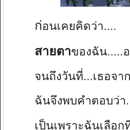
ก่
อนเคยคิดว่า....
สายตา
ของฉัน....
จนถึงวันที่...เธอจา
ฉันจึงพบคำตอบว่า..
เป็นเพราะฉันเลือกที