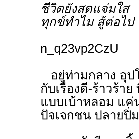
ชีวิตยังสดแจ่มใส
ทุกข์ทำไม สู้ต่อไ
n_q23vp2CzU
อยู่ท่ามกลาง อุปโ
กับเรื่องดี-ร้าวร้าย
แบบเบ้าหลอม แค่
ปัจเจกชน ปลายปิ่ม 