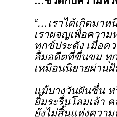
…ชีวิตกับความหว
“…เราได้เกิดมาหน
เราผจญเพื่อความห
ทุกข์ประดัง เมื่อค
ลืมอดีตที่ขื่นขม ท
เหมือนนิยายผ่านฝัน
แม้บางวันฝันชื่น ห
ยิ้มระรื่นโลมเล้า 
ยังไม่สิ้นแห่งความ