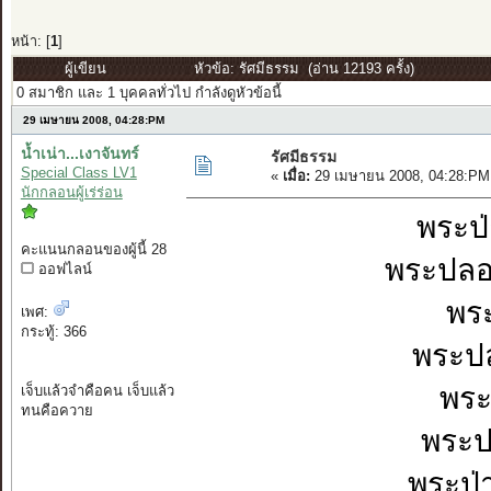
หน้า: [
1
]
ผู้เขียน
หัวข้อ: รัศมีธรรม (อ่าน 12193 ครั้ง)
0 สมาชิก และ 1 บุคคลทั่วไป กำลังดูหัวข้อนี้
29 เมษายน 2008, 04:28:PM
น้ำเน่า...เงาจันทร์
รัศมีธรรม
Special Class LV1
«
เมื่อ:
29 เมษายน 2008, 04:28:PM
นักกลอนผู้เร่ร่อน
พระป่
คะแนนกลอนของผู้นี้ 28
พระปลอ
ออฟไลน์
พระ
เพศ:
กระทู้: 366
พระป
พระ
เจ็บแล้วจำคือคน เจ็บแล้ว
ทนคือควาย
พระปล
พระป่