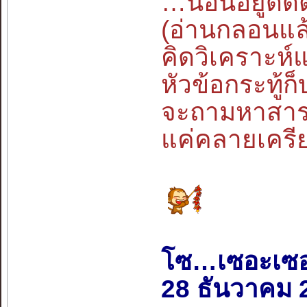
…นอนอยู่ดีด
(อ่านกลอนแล
คิดวิเคราะห
หัวข้อกระทู้
จะถามหาสาร
แค่คลายเครี
โซ…เซอะเซ
28 ธันวาคม 