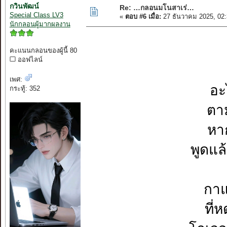
กวินพัฒน์
Re: …กลอนมโนสาเร่…
Special Class LV3
«
ตอบ #6 เมื่อ:
27 ธันวาคม 2025, 02
นักกลอนผู้มากผลงาน
คะแนนกลอนของผู้นี้ 80
ออฟไลน์
เพศ:
อะ
กระทู้: 352
ตา
หาก
พูดแล
กาแ
ที่