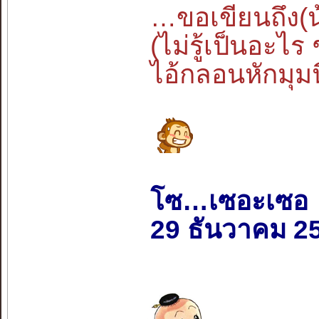
…ขอเขียนถึง(น้
(ไม่รู้เป็นอะ
ไอ้กลอนหักมุมน
โซ…เซอะเซอ
29 ธันวาคม 2