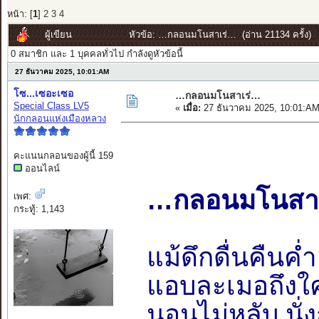
หน้า: [
1
]
2
3
4
ผู้เขียน
หัวข้อ: …กลอนมโนสาเร่… (อ่าน 21134 ครั้ง)
0 สมาชิก และ 1 บุคคลทั่วไป กำลังดูหัวข้อนี้
27 ธันวาคม 2025, 10:01:AM
โซ...เซอะเซอ
…กลอนมโนสาเร่…
Special Class LV5
«
เมื่อ:
27 ธันวาคม 2025, 10:01:AM
นักกลอนแห่งเมืองหลวง
คะแนนกลอนของผู้นี้ 159
ออนไลน์
…กลอนมโนสา
เพศ:
กระทู้: 1,143
แม้ดึกดื่นคืนค่ำ
แอบละเมอถึงใค
นอนไม่หลับ นั่ง