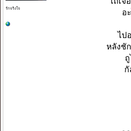
โถเจอ
รักจริงใจ
อะ
ไปอ
หลังชั
ถ
ก