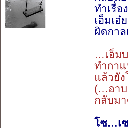
ทำเรื่อ
เอ็มเอ๋
ผิดกาล
…เอ็มบอ
ทำกาแ
แล้วยั
(…อาบน
กลับมา
โซ…เซ