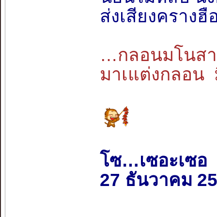
ส่งเสียงครางฮื
…กลอนมโนสาเร่
มาเแต่งกลอน มิ
โซ…เซอะเซอ
27 ธันวาคม 2