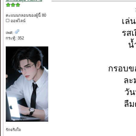
คะแนนกลอนของผู้นี้ 80
เล่
ออฟไลน์
รสเ
เพศ:
กระทู้: 352
น
กรอบขอ
ละ
วัน
ลื
รักจริงใจ