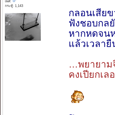
เพศ:
กระทู้: 1,143
กลอนเสียขว
ฟังชอบกลยัง
หากหดจนหมด
แล้วเวลายืนฉ
…พยายามจ
คงเปียกเล