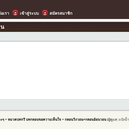
ต่อเรา
เข้าสู่ระบบ
สมัครสมาชิก
อน
าะๆ
>
หมวดบทกวี บทกลอนขอความเห็นใจ
>
กลอนวิงวอน+กลอนอ้อนวอน
(ผู้ดูแล:
แป้งน้