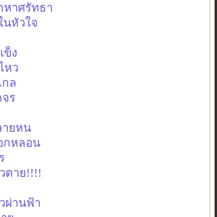
ยกหาศรัทธา
้ในหัวใจ
แข็ง
่ไหว
กไกล
ากจร
หลายหน
ลอกหลอน
ร
ัวตาย!!!!
วผ่านฟ้า