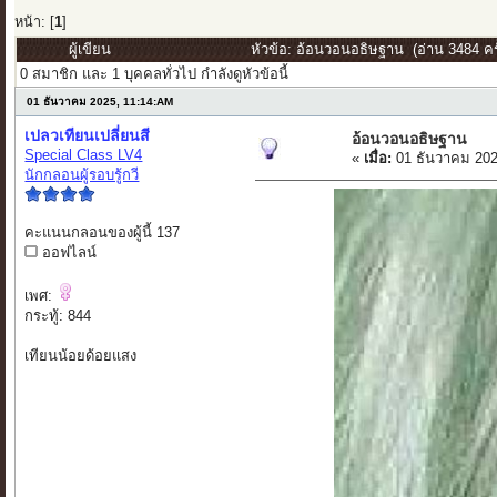
หน้า: [
1
]
ผู้เขียน
หัวข้อ: อ้อนวอนอธิษฐาน (อ่าน 3484 ครั
0 สมาชิก และ 1 บุคคลทั่วไป กำลังดูหัวข้อนี้
01 ธันวาคม 2025, 11:14:AM
เปลวเทียนเปลี่ยนสี
อ้อนวอนอธิษฐาน
Special Class LV4
«
เมื่อ:
01 ธันวาคม 202
นักกลอนผู้รอบรู้กวี
คะแนนกลอนของผู้นี้ 137
ออฟไลน์
เพศ:
กระทู้: 844
เทียนน้อยด้อยแสง