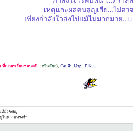
กำลังใจไร้พบหน้า...คราส
เหตุและผลคนสูญเสีย...ไม่อ
เพียงกำลังใจส่งไปแม้ไม่มากมาย...แ
ที่กรุณาเยี่ยมชมนะจ๊ะ :
กวินพัฒน์
,
กัลมลี*
,
Msp.
,
PIKuL
ที่ยังคงอยู่
ทึกอยู่ในความทรงจำ