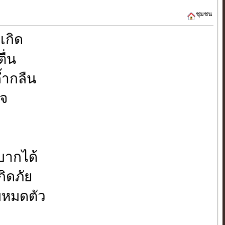
ชุมชน
เกิด
ื่น
้ำกลืน
ใจ
ากได้
ิดภัย
บหมดตัว