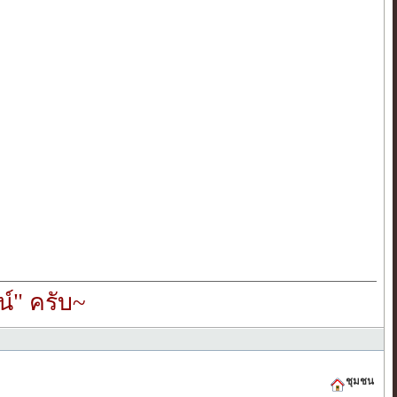
์" ครับ~
ชุมชน